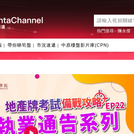
熱門搜尋:
陳永傑
報
帶你睇筍盤
市況速遞
中原樓盤影片庫(CPN)
|
|
|