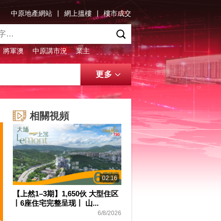
|
|
中原地產網站
網上搵樓
樓市成交
將軍澳
中原講市況
業主
更多
相關視頻
02:16
【上然1–3期】1,650伙 大型住区
丨6座住宅完整呈现丨 山...
6/8/2026