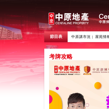
節目表
中原講市況
屋苑情
|
考牌攻略