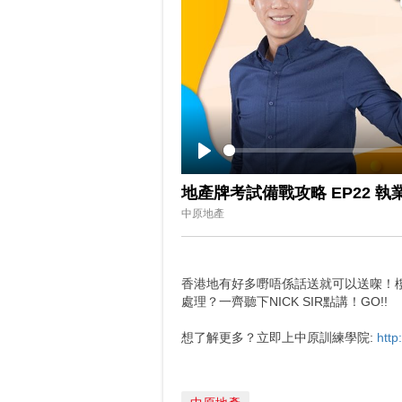
Play
地產牌考試備戰攻略 EP22 執
中原地產
香港地有好多嘢唔係話送就可以送㗎！
處理？一齊聽下NICK SIR點講！GO!!
想了解更多？立即上中原訓練學院:
http