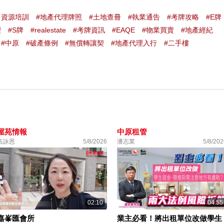
力資源培訓
#地產代理牌照
#土地查冊
#執業通告
#考牌攻略
#E牌
理
#S牌
#realestate
#考牌資訊
#EAQE
#物業買賣
#地產經紀
#中原
#破產條例
#無償轉讓契
#地產代理入行
#二手樓
屋苑情報
中原租管
伍詠恩
5/8/2026
潘志業
5/8/202
02:10
04:55
嘉峯匯會所
業主必看！將出租單位改做學生