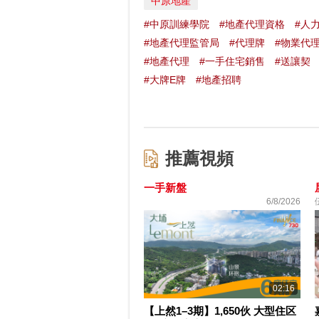
中原地產
#中原訓練學院
#地產代理資格
#人
#地產代理監管局
#代理牌
#物業代
#地產代理
#一手住宅銷售
#送讓契
#大牌E牌
#地產招聘
推薦視頻
一手新盤
6/8/2026
02:16
【上然1–3期】1,650伙 大型住区