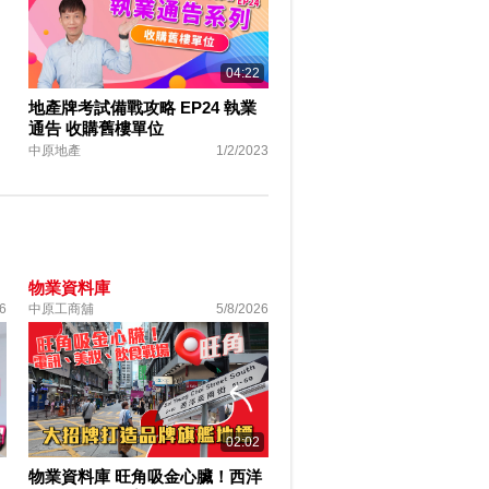
04:22
地產牌考試備戰攻略 EP24 執業
通告 收購舊樓單位
中原地產
1/2/2023
物業資料庫
6
中原工商舖
5/8/2026
02:02
物業資料庫 旺角吸金心臟！西洋