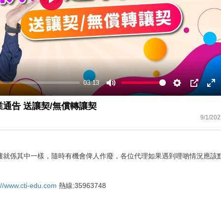
Play
03:13
Mute
Settings
PIP
En
ful
業通告 送讓契/無償轉讓契
9/1/202
樓就係其中一樣，隨時有機會俾人作廢，各位代理如果遇到哩啲情況應該
://www.cti-edu.com
熱線:35963748