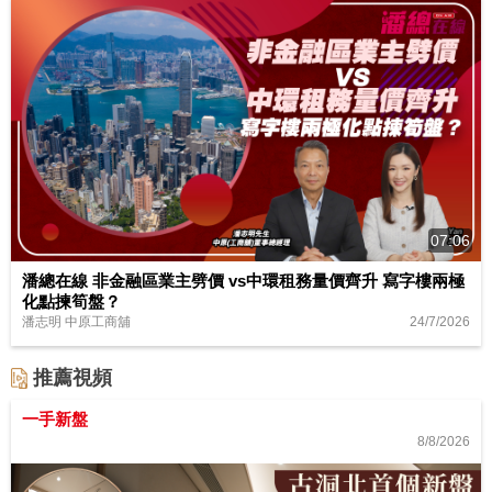
07:06
潘總在線 非金融區業主劈價 vs中環租務量價齊升 寫字樓兩極
化點揀筍盤？
24/7/2026
潘志明 中原工商舖
推薦視頻
一手新盤
8/8/2026