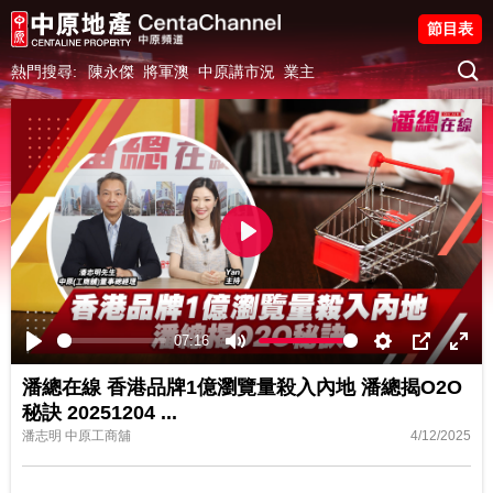
節目表
熱門搜尋:
陳永傑
將軍澳
中原講市況
業主
Play
07:16
Play
Mute
Settings
PIP
Ente
潘總在線 香港品牌1億瀏覽量殺入內地 潘總揭O2O
fulls
秘訣 20251204
...
潘志明 中原工商舖
4/12/2025