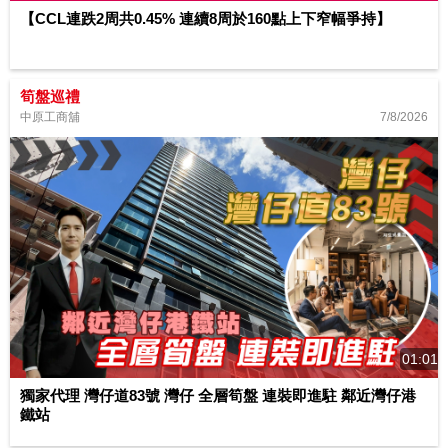
【CCL連跌2周共0.45% 連續8周於160點上下窄幅爭持】
筍盤巡禮
7/8/2026
中原工商舖
01:01
獨家代理 灣仔道83號 灣仔 全層筍盤 連裝即進駐 鄰近灣仔港
鐵站