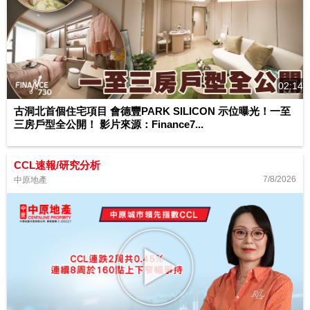
02:14
古洞北首個住宅項目 會德豐PARK SILICON 示位曝光！一至
三房戶型全公開！ 影片來源：Finance7...
CCL速報/研究分析
7/8/2026
中原地產