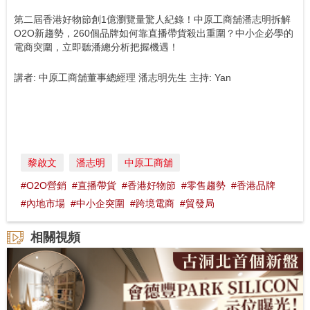
第二屆香港好物節創1億瀏覽量驚人紀錄！中原工商舖潘志明拆解
O2O新趨勢，260個品牌如何靠直播帶貨殺出重圍？中小企必學的
電商突圍，立即聽潘總分析把握機遇！
講者: 中原工商舖董事總經理 潘志明先生 主持: Yan
黎啟文
潘志明
中原工商舖
#O2O營銷
#直播帶貨
#香港好物節
#零售趨勢
#香港品牌
#內地市場
#中小企突圍
#跨境電商
#貿發局
相關視頻