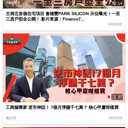
02:14
古洞北首個住宅項目 會德豐PARK SILICON 示位曝光！一至
三房戶型全公開！ 影片來源：Finance7...
8/8/2026
02:37
工商舖專家 逆市神話！ 7個月淨賺千七萬？ 核心甲廈咁樣買
3/8/2026
潘志明