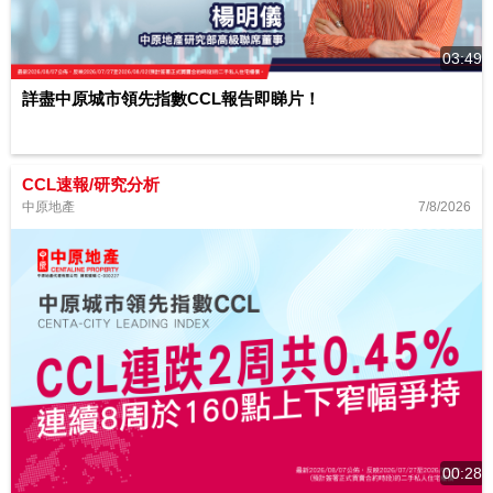
03:49
詳盡中原城市領先指數CCL報告即睇片！
CCL速報/研究分析
7/8/2026
中原地產
00:28