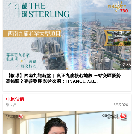
02:35
【叡璟】西南九龍新盤｜ 真正九龍核心地段 三站交匯優勢 ｜
高鐵藝文完善發展 影片來源：FINANCE 730...
中原估價
6/8/2026
張世昌