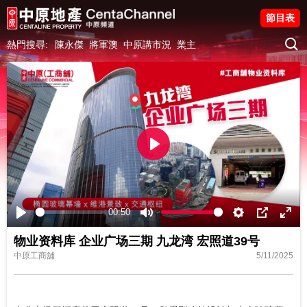
節目表
熱門搜尋:
陳永傑
將軍澳
中原講市況
業主
Play
00:50
Play
Mute
Settings
PIP
Ente
物业资料库 企业广场三期 九龙湾 宏照道39号
fulls
中原工商舖
5/11/2025