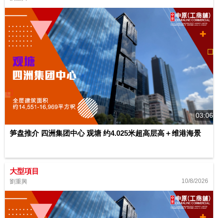
03:06
笋盘推介 四洲集团中心 观塘 约4.025米超高层高＋维港海景
大型項目
10/8/2026
劉重興