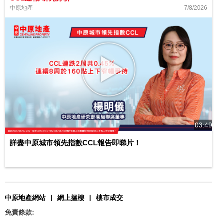
7/8/2026
中原地產
03:49
詳盡中原城市領先指數CCL報告即睇片！
|
|
中原地產網站
網上搵樓
樓市成交
免責條款: