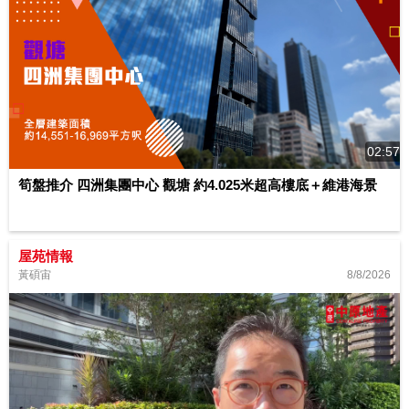
02:57
筍盤推介 四洲集團中心 觀塘 約4.025米超高樓底＋維港海景
屋苑情報
8/8/2026
黃碩宙