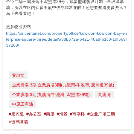
企业广场三期座落于宏照道39号，鹅蛋型建筑设计加上全玻璃幕
墙，所以在区内众多甲厦中仍然非常显眼！还想要知道更多资讯？
马上去看看吧！
更多物业资料
https://oir.centanet.com/property/office/kowloon-kowloon-bay-en
terprise-square-three/detail/a38b672a-6421-40a8-b1c8-19f569f
37288/
黎啟文
企業廣場 3期 企業廣場3期(九龍灣/牛池灣, 宏照道39號)
企業廣場 3期(九龍灣/牛池灣, 宏照道39號)
九龍灣
中原工商舖
#宏照道
#办公室
#商厦
#海景
#写字楼
#企业广场三期
#玻璃幕墙