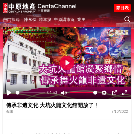
節目表
熱門搜尋:
陳永傑
將軍澳
中原講市況
業主
Play
04:50
Play
Mute
Settings
PIP
Ente
傳承非遺文化 大坑火龍文化館開放了﹗
fulls
薈訊
7/10/2022