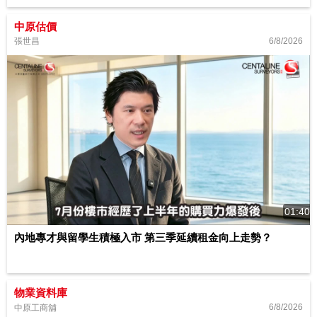
中原估價
6/8/2026
張世昌
01:40
內地專才與留學生積極入市 第三季延續租金向上走勢？
物業資料庫
6/8/2026
中原工商舖