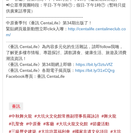
📢公眾導賞團時段：平日-下午3時🕒；假日-下午1時🕐（暫時只提
供廣東話導賞）
----------------------------------------------------
中原薈季刊《薈訊 CentaLife》第34期出版了！
緊貼網頁最新動態立即click入嚟：
http://centalife.centalineclub.co
m/
................................................................................................
《薈訊 CentaLife》為內容多元化的生活雜誌，請即follow我哋，
了解更多樓市情報、專題探討、講飲講食、健康生活、旅遊及消費
潮流資訊！
《薈訊 CentaLife》第34期網上即睇：
https://bit.ly/3ztuVfZ
《薈訊 CentaLife》各期電子揭頁版：
https://bit.ly/31xCQrg
Facebook專頁：薈訊 CentaLife
薈訊
#中秋舞火龍
#大坑火文化館常務副理事長羅詠詩
#舞火龍
#孔聖會
#中原薈
#客廳
#大坑火龍文化館
#節慶活動
#三級歷史建築
#大坑坊眾福利會
#國家非遺文化項目
#大坑