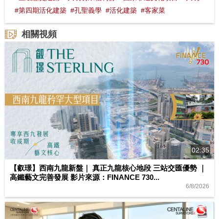
#第四期活化建築
#孔聖義學
#活化建築
#客家菜
相關視頻
02:35
【叡璟】西南九龍新盤｜ 真正九龍核心地段 三站交匯優勢 ｜
高鐵藝文完善發展 影片來源：FINANCE 730...
6/8/2026