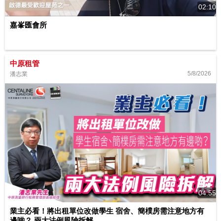
02:10
嘉峯匯會所
中原租管
5/8/2026
潘志業
04:55
業主必看！將出租單位改做學生 宿舍、簡樸房需注意地方有
邊啲？ 兩大法例風險拆解