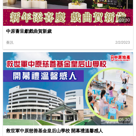
03:30
中原薈呈獻戲曲賀新歲
2/2/2023
薈訊
05:30
救世軍中原慈善基金皇后山學校 開幕禮溫馨感人