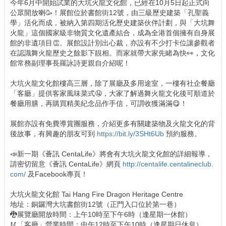
今年6月中開始試業的大坑火龍文化館，已經在10月5日起正式向
公眾開放喇🥳！展館位於書館街12號，由三級歷史建築「孔聖義
學」活化而成，被納入第四期活化歷史建築伙伴計劃，與「大坑舞
火龍」這個國家級非物質文化遺產結合，成為全港首個擁有自身展
館的非遺項目👏。展館設計別出心裁，亦設有不少打卡位讓參觀者
在認識舞火龍歷史之餘影下靚相。而家就帶大家先睹為快👀，文化
館常務副理事長羅詠詩更親自介紹呢！
大坑火龍文化館樓高三層，除了展廳及多用途室，一樓有社企餐廳
「客廳」提供客家風味菜式🤤，大家了解過舞火龍文化後可順道於
餐廳用膳，再購買精美紀念品作手信，可謂收獲滿滿😋！
展館亦設有免費導賞團服務，介紹更多有關建築物及火龍文化的背
後故事，有興趣的朋友可到
https://bit.ly/3SHt6Ub
預約服務。
📣新一期《薈訊 CentaLife》將會有大坑火龍文化館的詳細報導，
請密切留意《薈訊 CentaLife》網頁
http://centalife.centalineclub.
com/
及Facebook專頁！
大坑火龍文化館 Tai Hang Fire Dragon Heritage Centre
地址：銅鑼灣大坑書館街12號（正門入口位於第一巷）
🐉展覽廳開放時間：上午10時至下午6時（逢星期一休館）
🥢「客廳」營業時間：中午12時至下午10時（逢星期日休息）