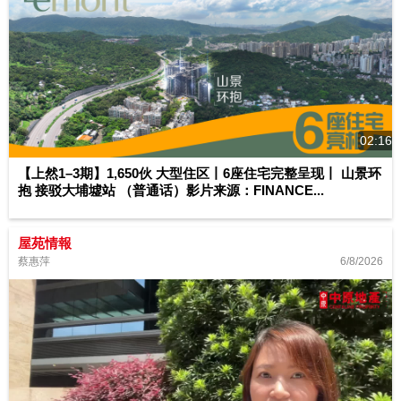
02:16
【上然1–3期】1,650伙 大型住区丨6座住宅完整呈现丨 山景环
抱 接驳大埔墟站 （普通话）影片来源：FINANCE...
屋苑情報
6/8/2026
蔡惠萍