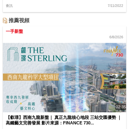
7/11/2022
薈訊
推薦視頻
一手新盤
6/8/2026
02:35
【叡璟】西南九龍新盤｜ 真正九龍核心地段 三站交匯優勢 ｜
高鐵藝文完善發展 影片來源：FINANCE 730...