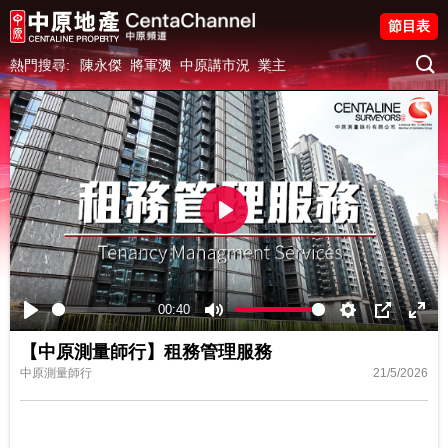
節目表
熱門搜尋:
陳永傑
將軍澳
中原講市況
業主
Play
00:40
Play
Mute
Settings
PIP
Ente
【中原測量師行】租務管理服務
fulls
中原測量師行
21/5/2026