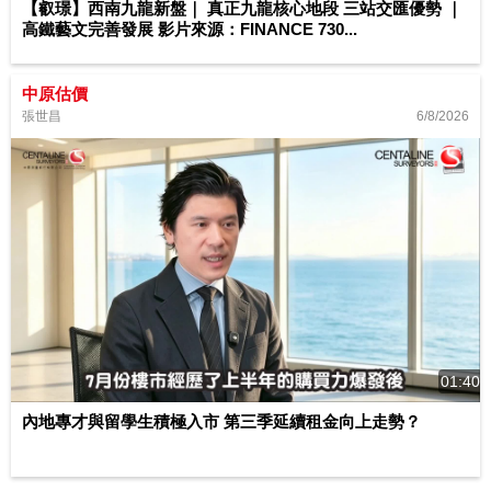
【叡璟】西南九龍新盤｜ 真正九龍核心地段 三站交匯優勢 ｜
高鐵藝文完善發展 影片來源：FINANCE 730...
中原估價
6/8/2026
張世昌
01:40
內地專才與留學生積極入市 第三季延續租金向上走勢？