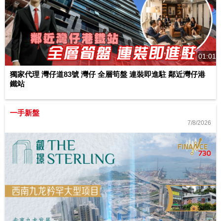
01:01
獨家代理 灣仔道83號 灣仔 全層筍盤 連裝即進駐 鄰近灣仔港
鐵站
一手新盤
7/8/2026