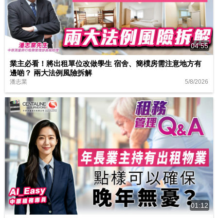
04:55
業主必看！將出租單位改做學生 宿舍、簡樸房需注意地方有
邊啲？ 兩大法例風險拆解
5/8/2026
潘志業
01:12