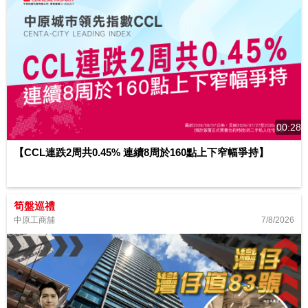
00:28
【CCL連跌2周共0.45% 連續8周於160點上下窄幅爭持】
筍盤巡禮
7/8/2026
中原工商舖