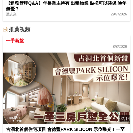
【租務管理Q&A】年長業主持有 出租物業 點樣可以確保 晚年
無憂？
29/7/2026
潘志業
推薦視頻
一手新盤
8/8/2026
02:14
古洞北首個住宅項目 會德豐PARK SILICON 示位曝光！一至