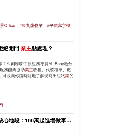
景Office
#東九龍物業
#平價寫字樓
客拒絕開門
業主
點處理？
？即刻睇睇中原租務專員AI_Easy嘅分
租務管理服務能夠協助
業主
收租、代發租單、處
，可以讓你隨時隨地了解現時出租物
業
的
門
筍盤推介 嘉柏大廈停車場 銅鑼灣有錢都冇得泊車？ 直擊核心地段：100萬起進場做車位
業主
！