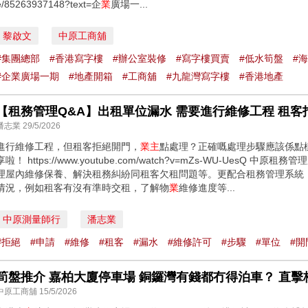
e/85263937148?text=企
業
廣場一...
黎啟文
中原工商舖
#集團總部
#香港寫字樓
#辦公室裝修
#寫字樓買賣
#低水筍盤
#海
#企業廣場一期
#地產開箱
#工商舖
#九龍灣寫字樓
#香港地產
【租務管理Q&A】出租單位漏水 需要進行維修工程 租
潘志業 29/5/2026
進行維修工程，但租客拒絕開門，
業主
點處理？正確嘅處理步驟應該係點樣
享啦！ https://www.youtube.com/watch?v=mZs-WU-UesQ 中原
理屋內維修保養、解決租務糾紛同租客欠租問題等。更配合租務管理系統
情況，例如租客有沒有準時交租，了解物
業
維修進度等...
中原測量師行
潘志業
#拒絕
#申請
#維修
#租客
#漏水
#維修許可
#步驟
#單位
#開
中原工商舖 15/5/2026