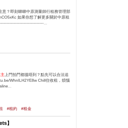
注意？即刻睇睇中原測量師行租務管理部
v=DwGbhCO5xKc 如果你想了解更多關於中原租
-------------------...
業主
上門拍門都搵唔到？點先可以合法追
youtu.be/WhnILH2YE8w Chill住收租，煩惱
line...
租
#租約
#租金
sets】