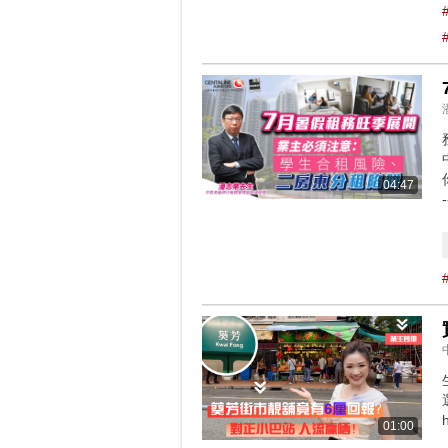
04:47
-
01:00