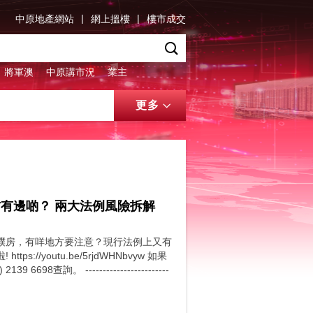
|
|
中原地產網站
網上搵樓
樓市成交
將軍澳
中原講市況
業主
更多
有邊啲？ 兩大法例風險拆解
樸房，有咩地方要注意？現行法例上又有
ttps://youtu.be/5rjdWHNbvyw 如果
。 ------------------------