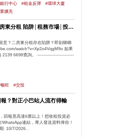
國銀行中心
#租金反彈
#環球大廈
融業擴充
東分租 陷阱│租務市場│投資物
業
留意？二房東分租存在陷阱？即刻睇睇
ube.com/watch?v=Xp2o4VqgM9o 如果
。 ------------------------
#暢旺
#交投
回報？對正小巴站人流冇得輸
售，回報竟高達6厘以上！想收租投資必
下方WhatsApp連結，專人發送資料俾你！
 10/7/2026...