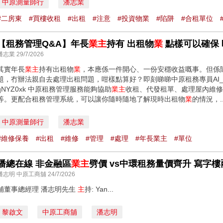
中原測量師行
潘志業
#二房東
#買樓收租
#出租
#注意
#投資物業
#陷阱
#合租單位
【租務管理Q&A】年長
業主
持有 出租物
業
點樣可以確保
潘志業 29/7/2026
其實年長
業主
持有出租物
業
，本應係一件開心、一份安穩收益嘅事。但係
題，冇辦法親自去處理出租問題，咁樣點算好？即刻睇睇中原租務專員AI_Easy嘅分享啦
qNYZ0xk 中原租務管理服務能夠協助
業主
收租、代發租單、處理屋內維修
等。更配合租務管理系統，可以讓你隨時隨地了解現時出租物
業
的情況，..
中原測量師行
潘志業
#維修保養
#出租
#維修
#管理
#處理
#年長業主
#單位
潘總在線 非金融區
業主
劈價 vs中環租務量價齊升 寫字
潘志明 中原工商舖 24/7/2026
舖董事總經理 潘志明先生
主
持: Yan...
黎啟文
中原工商舖
潘志明