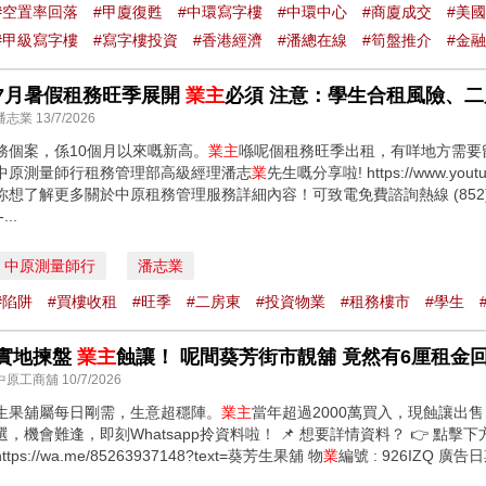
#空置率回落
#甲廈復甦
#中環寫字樓
#中環中心
#商廈成交
#美
#甲級寫字樓
#寫字樓投資
#香港經濟
#潘總在線
#筍盤推介
#金
7月暑假租務旺季展開
業主
必須 注意：學生合租風險、二房
潘志業 13/7/2026
務個案，係10個月以來嘅新高。
業主
喺呢個租務旺季出租，有咩地方需要
中原測量師行租務管理部高級經理潘志
業
先生嘅分享啦! https://www.yout
你想了解更多關於中原租務管理服務詳細內容！可致電免費諮詢熱線 (852) 2139 6698查詢
-...
中原測量師行
潘志業
#陷阱
#買樓收租
#旺季
#二房東
#投資物業
#租務樓市
#學生
實地揀盤
業主
蝕讓！ 呢間葵芳街市靚舖 竟然有6厘租金
中原工商舖 10/7/2026
生果舖屬每日剛需，生意超穩陣。
業主
當年超過2000萬買入，現蝕讓出
選，機會難逢，即刻Whatsapp拎資料啦！ 📌 想要詳情資料？ 👉 點擊
https://wa.me/85263937148?text=葵芳生果舖 物
業
編號 : 926IZQ 廣告日期: