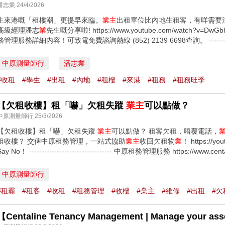
潘志業 24/4/2026
生來港嘅「租樓潮」更提早來臨。
業主
出租單位比內地生租客，有咩需要
高級經理潘志
業
先生嘅分享啦! https://www.youtube.com/watch?
務管理服務詳細內容！可致電免費諮詢熱線 (852) 2139 6698查詢。 ------------------
中原測量師行
潘志業
#收租
#學生
#出租
#內地
#租樓
#來港
#租務
#租務旺季
【欠租收樓】租「嚇」欠租失蹤
業主
可以點做？
中原測量師行 25/3/2026
【欠租收樓】租「嚇」欠租失蹤
業主
可以點做？ 租客欠租，唔覆電話，
租收樓？ 交俾中原租務管理，一站式協助
業主
收回欠租物
業
！ https://
Say No！ --------------------------------- 中原租務管理服務 https://www.centa
中原測量師行
#租霸
#租客
#收租
#租務管理
#收樓
#業主
#維修
#出租
#欠
【Centaline Tenancy Management | Manage your as