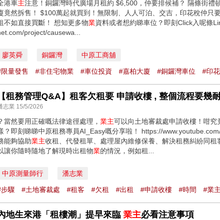
全港車
主
注意！銅鑼灣時代廣場月租約 $6,500，仲要排候補？ 隔條街
廈竟然拆售！ $100萬起就買到！無限制、人人可泊、交吉，印花稅仲只要 
租不如直接買斷！ 想知更多物
業
資料或者想約睇車位？即刻Click入呢條Link聯絡
net.com/project/causewa...
廖英舜
銅鑼灣
中原工商舖
#限量發售
#非住宅物業
#車位投資
#嘉柏大廈
#銅鑼灣車位
#印花
【租務管理Q&A】租客欠租要 申請收樓 , 整個流程要幾耐
潘志業 15/5/2026
？當然要用正確嘅法律途徑處理，
業主
可以向土地審裁處申請收樓！咁究
樣？即刻睇睇中原租務專員AI_Easy嘅分享啦！ https://www.youtube.com/
務能夠協助
業主
收租、代發租單、處理屋內維修保養、解決租務糾紛同租
以讓你隨時隨地了解現時出租物
業
的情況，例如租...
中原測量師行
潘志業
#步驟
#土地審裁處
#租客
#欠租
#出租
#申請收樓
#時間
#業
內地生來港「租樓潮」提早來臨
業主
必看注意事項