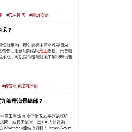
產
#民生剛需
#商舖投資
客呢？
慣就足夠？即刻睇睇中原租務專員AI_
pM 中原租務管理服務能夠協助
業主
收租、代發租
理系統，可以讓你隨時隨地了解現時出租
#優質租客認可計劃
價買九龍灣海景總部？
|中原工商舖 九龍灣驚現$3字頭絕版呎
間房間、連員工飯堂，坐100人超鬆動！
App連結拎資料！ https://wa.m