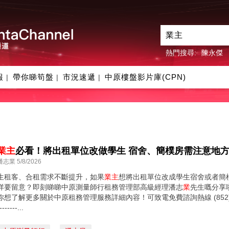
熱門搜尋:
陳永傑
報
帶你睇筍盤
市況速遞
中原樓盤影片庫(CPN)
|
|
|
業主
必看！將出租單位改做學生 宿舍、簡樸房需注意地方
潘志業 5/8/2026
生租客、合租需求不斷提升，如果
業主
想將出租單位改成學生宿舍或者簡
咩要留意？即刻睇睇中原測量師行租務管理部高級經理潘志
業
先生嘅分享啦! h
你想了解更多關於中原租務管理服務詳細內容！可致電免費諮詢熱線 (852) 2139 6698查詢
-------...