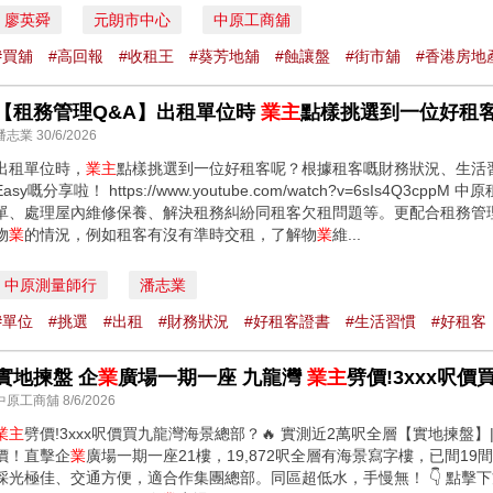
廖英舜
元朗市中心
中原工商舖
#買舖
#高回報
#收租王
#葵芳地舖
#蝕讓盤
#街市舖
#香港房地
【租務管理Q&A】出租單位時
業主
點樣挑選到一位好租
潘志業 30/6/2026
出租單位時，
業主
點樣挑選到一位好租客呢？根據租客嘅財務狀況、生活習
Easy嘅分享啦！ https://www.youtube.com/watch?v=6sIs4Q3cp
單、處理屋內維修保養、解決租務糾紛同租客欠租問題等。更配合租務管
物
業
的情況，例如租客有沒有準時交租，了解物
業
維...
中原測量師行
潘志業
#單位
#挑選
#出租
#財務狀況
#好租客證書
#生活習慣
#好租客
實地揀盤 企
業
廣場一期一座 九龍灣
業主
劈價!3xxx呎
中原工商舖 8/6/2026
業主
劈價!3xxx呎價買九龍灣海景總部？🔥 實測近2萬呎全層【實地揀盤】
價！直擊企
業
廣場一期一座21樓，19,872呎全層有海景寫字樓，已間19
採光極佳、交通方便，適合作集團總部。同區超低水，手慢無！ 👇 點擊下方Whats