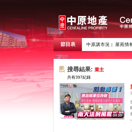
節目表
中原講市況
屋苑情
|
搜尋結果:
業主
共有
397
紀錄
04:55
-