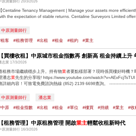
中原測量師行 20/3/2026
【Centaline Tenancy Management | Manage your assets more efficientl
with the expectation of stable returns. Centaline Surveyors Limited offer
中原測量師行
#租客
#租務管理
#出租
#租金
#租約
#業主
潘志業 17/3/2026
港租務市場繼續穩步上升。持有物
業
者要點樣部署？現時係買樓好時機？
理潘志
業
先生的分享啦! https://www.youtube.com/watch?v=AEx
務詳細內容！可致電免費諮詢熱線 (852) 2139 6698查詢。 --------------------------
中原測量師行
潘志業
#中原
#租金指數
#出租
#租金
#單位
#樓買
#持續
#業主
#收
【租務管理】中原租務管理 開啟
業主
輕鬆收租新時代
中原測量師行 16/3/2026