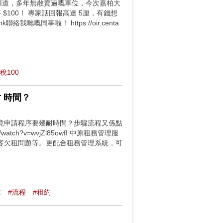
禮頓道，多年無散賣過嘅車位，今次嘉柏大
$100！ 專家話回報高達 5厘，有錢想
我哋嘅同事啦！ https://oir.centa
稅100⁠
 時間？
竟申請程序要幾耐時間？步驟流程又係點
watch?v=wvjZl85owfI 中原租務管理服
客欠租問題等。更配合租務管理系統，可
主
#流程
#租約