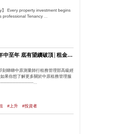
y】 Every property investment begins
s professional Tenancy ...
【買樓收租】中原城市租金指數再 創新高 租金持續上升 年中至年 底有望續破頂│租金上升│
業主
即刻睇睇中原測量師行租務管理部高級經
FcjTsTUI 如果你想了解更多關於中原租務管理服
--------------...
租
#上升
#投資者