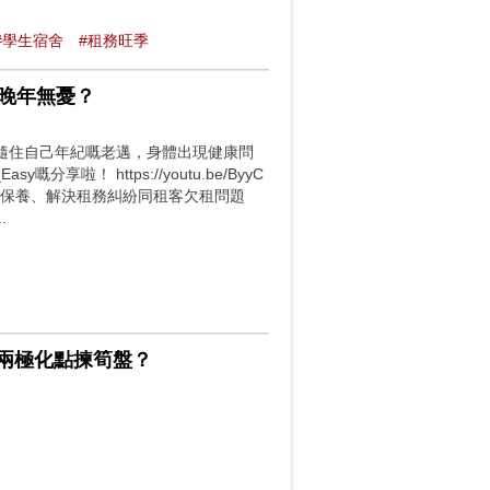
#學生宿舍
#租務旺季
 晚年無憂？
隨住自己年紀嘅老邁，身體出現健康問
！ https://youtu.be/ByyC
保養、解決租務糾紛同租客欠租問題
.
樓兩極化點揀筍盤？