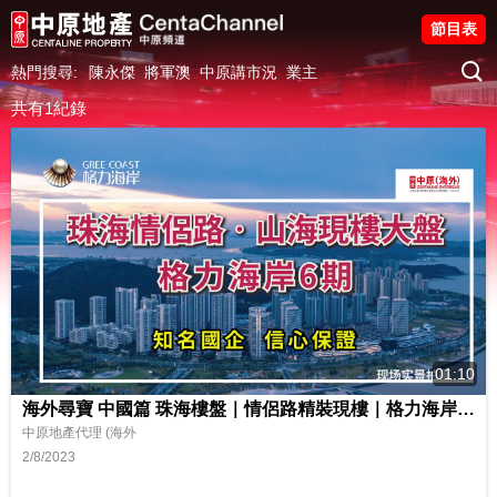
節目表
熱門搜尋:
陳永傑
將軍澳
中原講市況
業主
共有1紀錄
01:10
海外尋寶 中國篇 珠海樓盤｜情侶路精裝現樓｜格力海岸6期｜珠海知名豪宅｜海景物業｜鄰近深珠通道｜即買即收樓｜兩房約¥150餘萬起*｜約30多分鐘可到港珠澳大橋 中原地產代理 (海外)
中原地產代理 (海外
2/8/2023