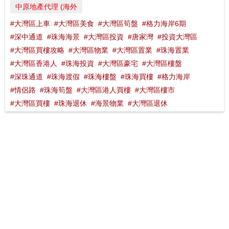
中原地產代理 (海外
#大灣區上車
#大灣區美食
#大灣區筍盤
#格力海岸6期
#深中通道
#珠海海景
#大灣區投資
#唐家灣
#投資大灣區
#大灣區買樓攻略
#大灣區物業
#大灣區置業
#珠海置業
#大灣區香港人
#珠海投資
#大灣區豪宅
#大灣區樓盤
#深珠通道
#珠海渡假
#珠海樓盤
#珠海買樓
#格力海岸
#情侶路
#珠海筍盤
#大灣區港人買樓
#大灣區樓市
#大灣區買樓
#珠海退休
#海景物業
#大灣區退休