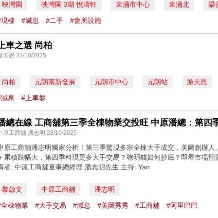
映灣園
映灣園 3期 悅濤軒
東涌市中心
東涌北
梁
#現樓
#減息
#二手
#會所設施
上車之選 尚柏
游天恩 31/10/2025
尚柏
元朗南新發展
元朗市中心
元朗站
游天恩
#減息
#上車盤
潘總在線 工商舖第三季全棟物業交投旺 中原潘總：第四
中原工商舖 潘志明 28/10/2025
中原工商舖潘志明獨家分析！第三季驚現多宗全棟大手成交，美圖創辦人
＋累積跌幅大，第四季料現更多大手交易？聰明錢如何抄底？即看市場預
講者: 中原工商舖董事總經理 潘志明先生 主持: Yan
黎啟文
中原工商舖
潘志明
#全棟物業
#大手交易
#減息
#美圖秀秀
#工商舖
#阿里巴巴