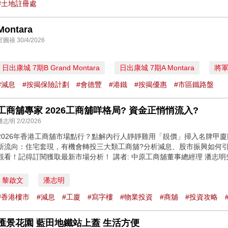
#土地註冊處
Montara
官圓禧 30/4/2026
日出康城 7期B Grand Montara
日出康城 7期A Montara
將
#減息
#按揭保險計劃
#會德豐
#港鐵
#按揭優惠
#市區鐵路盤
工商舖專家 2026工商舖咩格局? 資金正悄悄流入?
潘志明 2/2/2026
2026年香港工商舖市場點行？點解內行人靜靜雞用「靚價」掃入名牌甲廈
新流向：住宅套現，有機會轉投三大類工商舖?分析減息、股市振興如何
觀看！記得訂閱獲取最新市場分析！ 講者: 中原工商舖董事總經理 潘志明
黎啟文
潘志明
#香港樓市
#減息
#工廈
#寫字樓
#物業投資
#商舖
#投資攻略
匯景花園 藍田地鐵站上蓋 生活方便