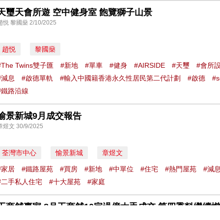
天璽天會所遊 空中健身室 飽覽獅子山景
趙悦 黎國燊 2/10/2025
趙悦
黎國燊
#The Twins雙子匯
#新地
#單車
#健身
#AIRSIDE
#天璽
#會所
#減息
#啟德單軌
#輸入中國籍香港永久性居民第二代計劃
#啟德
#s
#鐵路沿線
愉景新城9月成交報告
章煜文 30/9/2025
荃灣市中心
愉景新城
章煜文
#家居
#鐵路屋苑
#買房
#新地
#中單位
#住宅
#熱門屋苑
#減
#二手私人住宅
#十大屋苑
#家庭
工商舖專家 8月工商舖10宗過億大手成交 第四季料繼續增
潘志明 15/9/2025