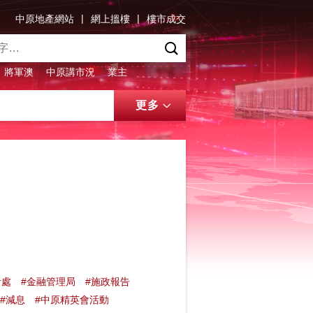
|
|
中原地產網站
網上搵樓
樓市成交
將軍澳
中原講市況
業主
更多
計處
#金融管理局
#施政報告
#減息
#中原精英會活動