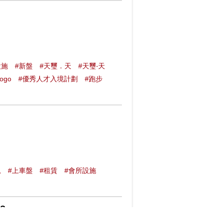
設施
#新盤
#天璽．天
#天璽‧天
ogo
#優秀人才入境計劃
#跑步
息
#上車盤
#租賃
#會所設施
?