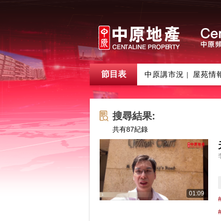
節目表
中原講市況
屋苑情
|
搜尋結果:
共有
87
紀錄
01:09