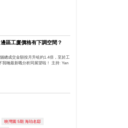
交 邊區工廈價格有下調空間？
舖總成交金額按月升咗約1.4倍，至於工
哋最新嘅分析同展望啦！ 主持: Yan
映灣園 5期 海珀名邸