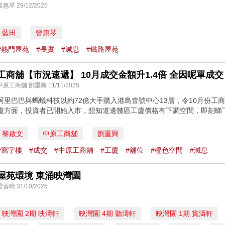
曾惠琴 29/12/2025
藍田
曾惠琴
#熱門屋苑
#長實
#減息
#鐵路屋苑
工商舖【市況速遞】 10月成交金額升1.4倍 全因呢單成
中原工商舖 劉重興 11/11/2025
阿里巴巴與螞蟻科技以約72億大手購入港島壹號中心13層，令10月份工商
廈方面，投資者已開始入市，想知道邊幾區工廈價格有下調空間，即刻睇下我
黎啟文
中原工商舖
劉重興
#寫字樓
#成交
#中原工商舖
#工廈
#舖位
#橙色空間
#減息
屋苑環境 東涌映灣園
梁善晴 31/10/2025
映灣園 2期 映濤軒
映灣園 4期 聽濤軒
映灣園 1期 賞濤軒