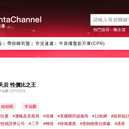
熱門搜尋:
陳永傑
報
帶你睇筍盤
市況速遞
中原樓盤影片庫(CPN)
|
|
|
天后 性價比之王
李福麟 22/7/2026
維順閣
李福麟
#比賽
#運輸及房屋局
#現樓
#美國聯邦儲備局
#12校網
#政府統
#按揭證券公司
#二手
#轉按
#按揭優惠
#差餉物業估價處
#講座