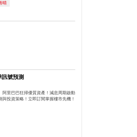
善晴
季訊號預測
、阿里巴巴狂掃優質資產！減息周期啟動
測與投資策略！立即訂閱掌握樓市先機！