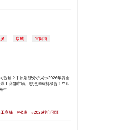
軍澳
康城
官圓禧
同靚舖？中原潘總分析揭示2026年資金
引爆工商舖市場。想把握轉勢機會？立即
先生
#工商舖
#撈底
#2026樓市預測