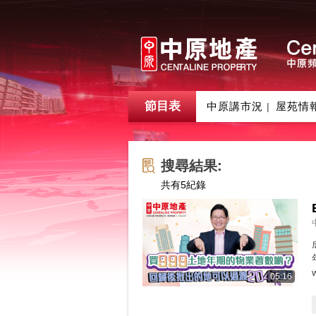
節目表
中原講市況
屋苑情
|
搜尋結果:
共有
5
紀錄
05:16