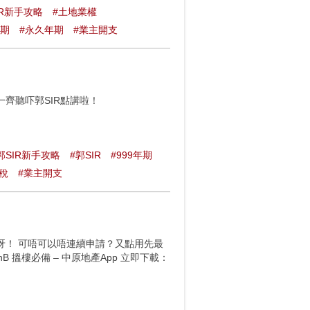
IR新手攻略
#土地業權
年期
#永久年期
#業主開支
齊聽吓郭SIR點講啦！
郭SIR新手攻略
#郭SIR
#999年期
稅
#業主開支
期呀！ 可唔可以唔連續申請？又點用先最
7ihB 搵樓必備 – 中原地產App 立即下載：