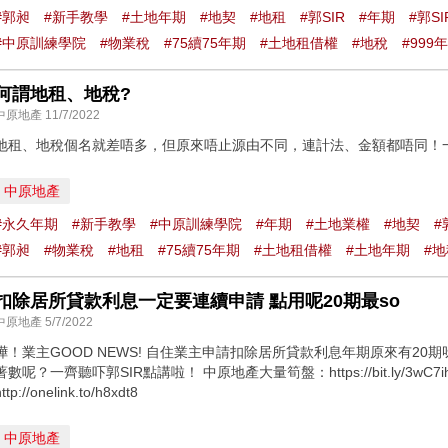
#郭昶
#新手教學
#土地年期
#地契
#地租
#郭SIR
#年期
#郭S
#中原訓練學院
#物業稅
#75續75年期
#土地租借權
#地稅
#999
何謂地租、地稅?
中原地產 11/7/2022
地租、地稅個名就差唔多，但原來唔止源由不同，連計法、金額都唔同！一
中原地產
#永久年期
#新手教學
#中原訓練學院
#年期
#土地業權
#地契
#
#郭昶
#物業稅
#地租
#75續75年期
#土地租借權
#土地年期
#地
扣除居所貸款利息一定要連續申請 點用呢20期最so
中原地產 5/7/2022
嘩！業主GOOD NEWS! 自住業主申請扣除居所貸款利息年期原來有20
著數呢？一齊聽吓郭SIR點講啦！ 中原地產大量筍盤：https://bit.ly/3wC
ttp://onelink.to/h8xdt8
中原地產