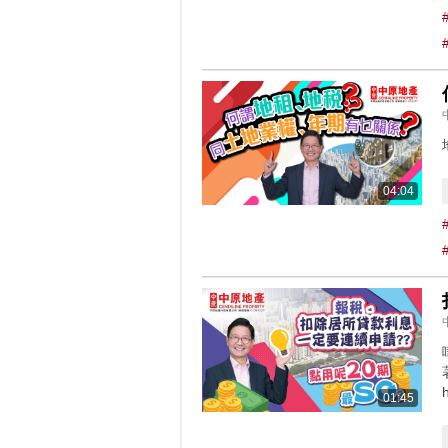
04:04
h
01:45