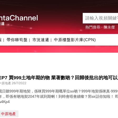
熱門搜尋:
陳永傑
報
帶你睇筍盤
市況速遞
中原樓盤影片庫(CPN)
|
|
|
EP7 買999土地年期的物 業著數啲？回歸後批出的地可以過
中原地產 26/7/2022
成日聽999年期地契，係咪買999年期嘅單位so啲？999年地契係咪真‧99
年，即係有啲地契2047年就到期喇！到時會唔會續㗎？郭sir話你知啦！ 即睇精選99
w4Kp4
中原地產