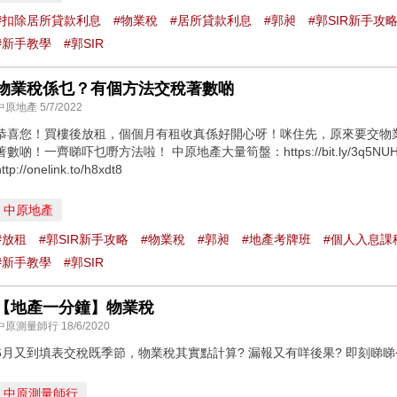
#扣除居所貸款利息
#物業稅
#居所貸款利息
#郭昶
#郭SIR新手攻
#新手教學
#郭SIR
物業稅係乜？有個方法交稅著數啲
中原地產 5/7/2022
恭喜您！買樓後放租，個個月有租收真係好開心呀！咪住先，原來要交物業
著數啲！一齊睇吓乜嘢方法啦！ 中原地產大量筍盤：https://bit.ly/3q5N
ttp://onelink.to/h8xdt8
中原地產
#放租
#郭SIR新手攻略
#物業稅
#郭昶
#地產考牌班
#個人入息課
#新手教學
#郭SIR
【地產一分鐘】物業稅
中原測量師行 18/6/2020
6月又到填表交稅既季節，物業稅其實點計算? 漏報又有咩後果? 即刻睇
中原測量師行