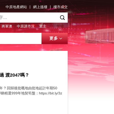
|
|
中原地產網站
網上搵樓
樓市成交
將軍澳
中原講市況
業主
更多
 渡2047嗎？
9年 ? 回歸後批嘅地由批地起計年期50
9年地契筍盤：https://bit.ly/3z