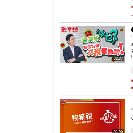
h
02:37
01:00