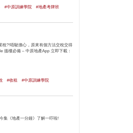
略
#中原訓練學院
#地產考牌班
稅?!唔駛擔心，原來有個方法交稅交得
UHe 搵樓必備 – 中原地產App 立即下載：
稅
#收租
#中原訓練學院
睇今集《地產一分鐘》了解一吓啦!