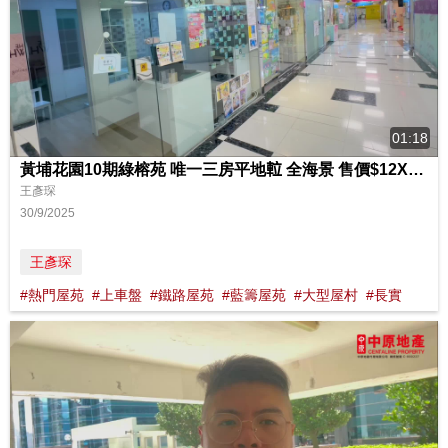
01:18
黃埔花園10期綠榕苑 唯一三房平地𨋢 全海景 售價$12XX萬起
王彥琛
30/9/2025
王彥琛
#熱門屋苑
#上車盤
#鐵路屋苑
#藍籌屋苑
#大型屋村
#長實