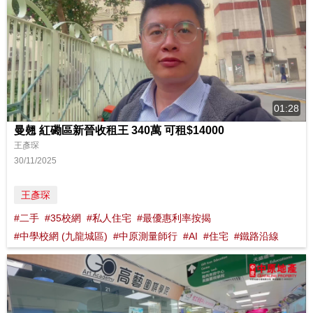
01:28
曼翹 紅磡區新晉收租王 340萬 可租$14000
王彥琛
30/11/2025
王彥琛
#二手
#35校網
#私人住宅
#最優惠利率按揭
#中學校網 (九龍城區)
#中原測量師行
#AI
#住宅
#鐵路沿線