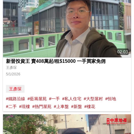
02:03
新晉投資王 賣408萬起/租$15000 一手買家免佣
王彥琛
5/1/2026
王彥琛
#鐵路沿線
#藍籌屋苑
#一手
#私人住宅
#大型屋村
#恒地
#二手
#現樓
#熱門屋苑
#上車盤
#新盤
#樓花