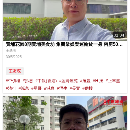
01:34
黃埔花園8期黃埔美食坊 集商業娛樂運輸於一身 兩房500萬起三房800萬起
王彥琛
30/5/2025
王彥琛
#中價樓
#拆息
#中銀(香港)
#藍籌屋苑
#滙豐
#H 按
#上車盤
#渣打
#減息
#星展
#減息
#恆生
#長實
#供樓