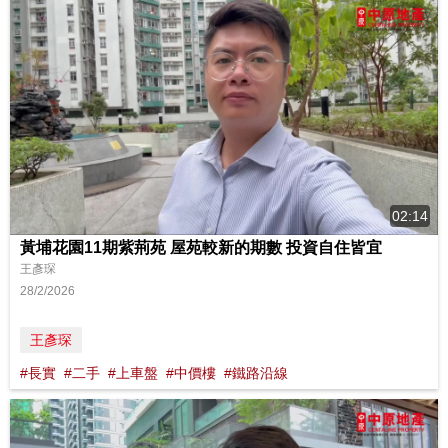
02:14
黃埔花園11期紫荊苑 屋苑較新的期數 投資自住皆宜
王彥琛
28/2/2026
王彥琛
#長實
#二手
#上車盤
#中價樓
#鐵路沿線