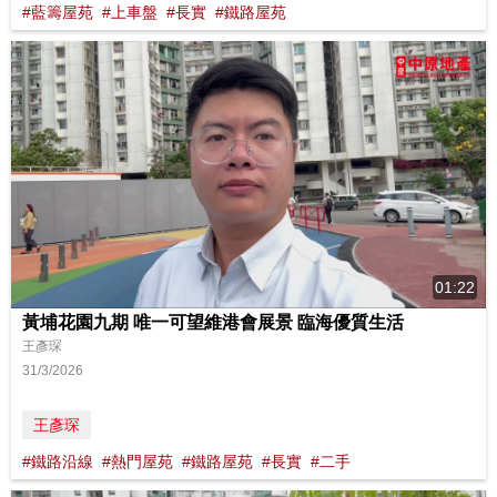
#藍籌屋苑
#上車盤
#長實
#鐵路屋苑
01:22
黃埔花園九期 唯一可望維港會展景 臨海優質生活
王彥琛
31/3/2026
王彥琛
#鐵路沿線
#熱門屋苑
#鐵路屋苑
#長實
#二手