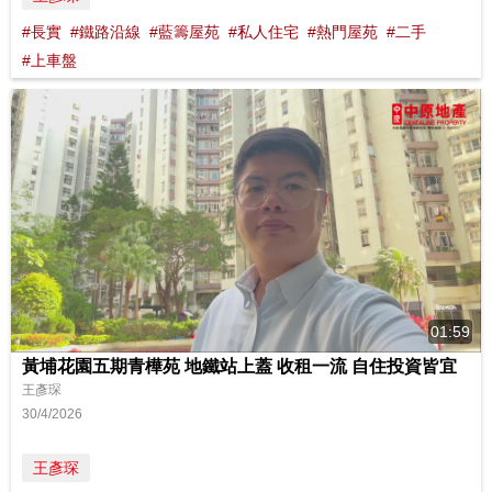
#長實
#鐵路沿線
#藍籌屋苑
#私人住宅
#熱門屋苑
#二手
#上車盤
01:59
黃埔花園五期青樺苑 地鐵站上蓋 收租一流 自住投資皆宜
王彥琛
30/4/2026
王彥琛