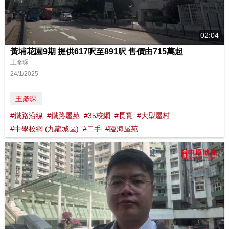
02:04
黃埔花園9期 提供617呎至891呎 售價由715萬起
王彥琛
24/1/2025
王彥琛
#鐵路沿線
#鐵路屋苑
#35校網
#長實
#大型屋村
#中學校網 (九龍城區)
#二手
#臨海屋苑