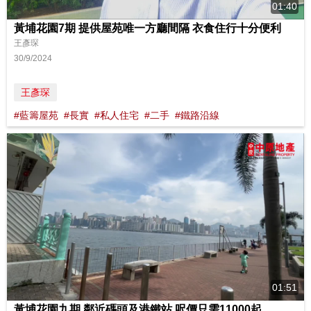
01:40
黃埔花園7期 提供屋苑唯一方廳間隔 衣食住行十分便利
王彥琛
30/9/2024
王彥琛
#藍籌屋苑
#長實
#私人住宅
#二手
#鐵路沿線
01:51
黃埔花園九期 鄰近碼頭及港鐵站 呎價只需11000起