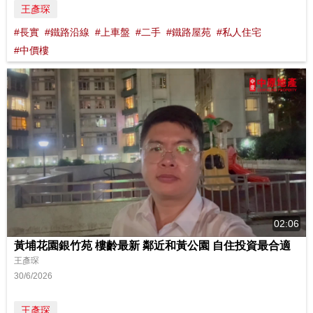
王彥琛
#長實
#鐵路沿線
#上車盤
#二手
#鐵路屋苑
#私人住宅
#中價樓
02:06
黃埔花園銀竹苑 樓齡最新 鄰近和黃公園 自住投資最合適
王彥琛
30/6/2026
王彥琛