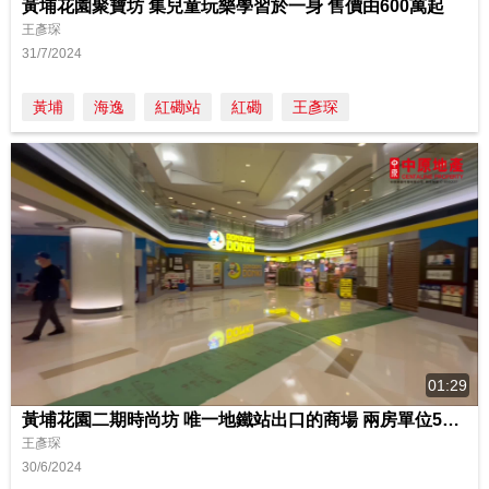
黃埔花園聚寶坊 集兒童玩樂學習於一身 售價由600萬起
王彥琛
31/7/2024
黃埔
海逸
紅磡站
紅磡
王彥琛
01:29
黃埔花園二期時尚坊 唯一地鐵站出口的商場 兩房單位5百餘萬起
王彥琛
30/6/2024