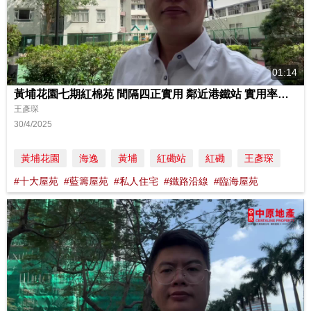
01:14
黃埔花園七期紅棉苑 間隔四正實用 鄰近港鐵站 實用率高 自住投資好地方
王彥琛
30/4/2025
黃埔花園
海逸
黃埔
紅磡站
紅磡
王彥琛
#十大屋苑
#藍籌屋苑
#私人住宅
#鐵路沿線
#臨海屋苑