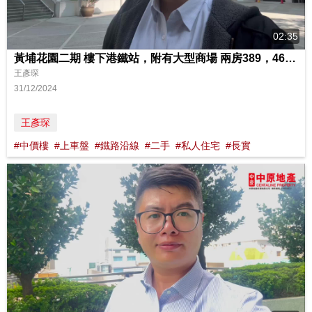
02:35
黃埔花園二期 樓下港鐵站，附有大型商場 兩房389，466呎
王彥琛
31/12/2024
王彥琛
#中價樓
#上車盤
#鐵路沿線
#二手
#私人住宅
#長實