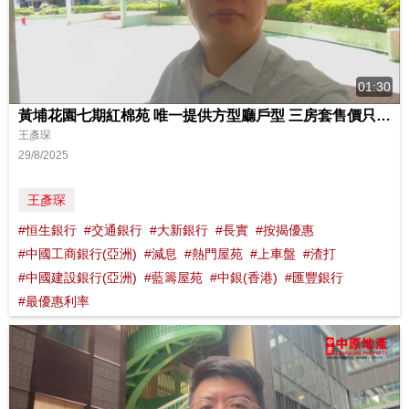
01:30
黃埔花園七期紅棉苑 唯一提供方型廳戶型 三房套售價只需1000萬起
王彥琛
29/8/2025
王彥琛
#恒生銀行
#交通銀行
#大新銀行
#長實
#按揭優惠
#中國工商銀行(亞洲)
#減息
#熱門屋苑
#上車盤
#渣打
#中國建設銀行(亞洲)
#藍籌屋苑
#中銀(香港)
#匯豐銀行
#最優惠利率