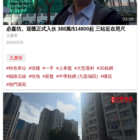
03:08
必嘉坊。迎匯正式入伙 388萬/$14800起 三站近在咫尺
王彥琛
28/2/2025
王彥琛
#特色單位
#現樓
#一手
#上車盤
#大型屋村
#35校網
#鐵路沿線
#恒地
#新盤
#中學校網 (九龍城區)
#樓花
#熱門屋苑