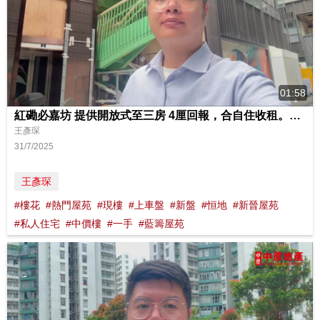
01:58
紅磡必嘉坊 提供開放式至三房 4厘回報，合自住收租。交通方便
王彥琛
31/7/2025
王彥琛
#樓花
#熱門屋苑
#現樓
#上車盤
#新盤
#恒地
#新晉屋苑
#私人住宅
#中價樓
#一手
#藍籌屋苑