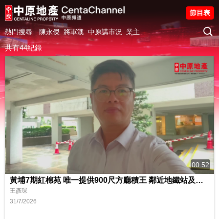
節目表
熱門搜尋:
陳永傑
將軍澳
中原講市況
業主
共有44紀錄
00:52
黃埔7期紅棉苑 唯一提供900尺方廳積王 鄰近地鐵站及巴士總站
王彥琛
31/7/2026