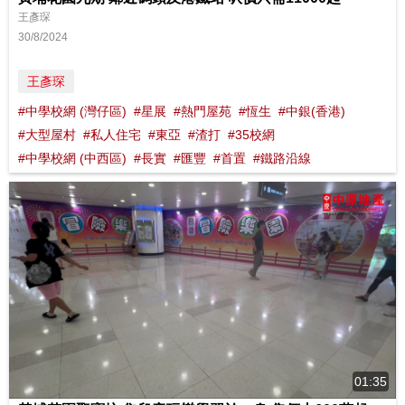
王彥琛
30/8/2024
王彥琛
#中學校網 (灣仔區)
#星展
#熱門屋苑
#恆生
#中銀(香港)
#大型屋村
#私人住宅
#東亞
#渣打
#35校網
#中學校網 (中西區)
#長實
#匯豐
#首置
#鐵路沿線
01:35