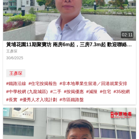
02:11
黃埔花園11期聚寶坊 兩房6m起，三房7.3m起 歡迎聯絡睇樓
王彥琛
30/6/2025
王彥琛
#鐵路沿線
#住宅按揭報告
#非本地畢業生留港／回港就業安排
#中學校網 (九龍城區)
#二手
#按揭優惠
#減辣
#住宅
#35校網
#長實
#優秀人才入境計劃
#市區鐵路盤