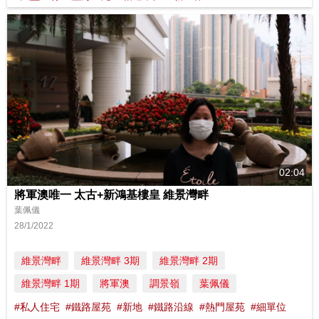
02:04
將軍澳唯一 太古+新鴻基樓皇 維景灣畔
葉佩儀
28/1/2022
維景灣畔
維景灣畔 3期
維景灣畔 2期
維景灣畔 1期
將軍澳
調景嶺
葉佩儀
#私人住宅
#鐵路屋苑
#新地
#鐵路沿線
#熱門屋苑
#細單位