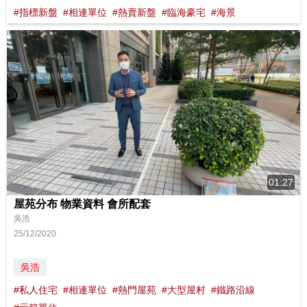
#指標新盤
#相連單位
#熱賣新盤
#臨海豪宅
#海景
01:27
屋苑分布 物業資料 會所配套
吳浩
25/12/2020
吳浩
#私人住宅
#相連單位
#熱門屋苑
#大型屋村
#鐵路沿線