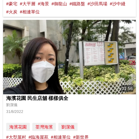
#豪宅
#大平層
#海景
#御龍山
#鐵路盤
#沙田馬場
#沙中綫
#火炭
#相連單位
01:56
海濱花園 民生店舖 樣樣俱全
劉潔儀
31/8/2022
海濱花園
荃灣海濱
劉潔儀
#大型屋村
#臨海屋苑
#相連單位
#新世界