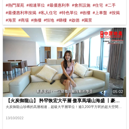
#熱門屋苑
#相連單位
#最優惠利率
#會所設施
#住宅
#二手
#最優惠利率按揭
#私人住宅
#特色單位
#收樓
#上車盤
#按揭
#海景
#商場
#換樓
#恒地
#睇樓
#啟德
#園景
05:02
【火炭御龍山】 矜罕恢宏大平層 傲享馬場山海盛 丨豪宅直擊
火炭御龍山珍稀的高層相連，超級大平層單位！逾3,200平方呎的超大空間，由兩個大單位打通而成，現改爲4房3套間隔，佈局顯赫。特闊落地玻璃窗的超寬敞客廳，頂級配置的主人套房，再加上絕美的吐露港海景及全馬場景，華實並存，如何叫人不心動！ 御龍山位於火炭站上蓋，佔盡地利。今次由Ceci帶隊，現場直擊，和大家一起感受大宅氣度。
13/10/2022