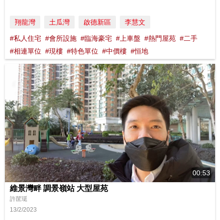
翔龍灣
土瓜灣
啟德新區
李慧文
#私人住宅
#會所設施
#臨海豪宅
#上車盤
#熱門屋苑
#二手
#相連單位
#現樓
#特色單位
#中價樓
#恒地
00:53
維景灣畔 調景嶺站 大型屋苑
許䒰珽
13/2/2023