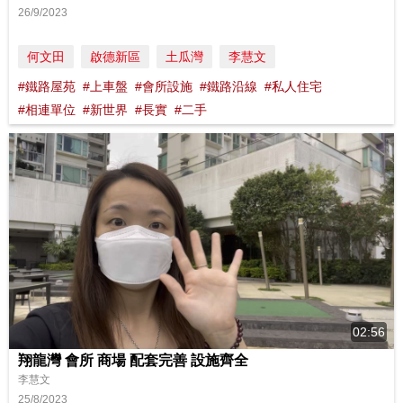
26/9/2023
何文田
啟德新區
土瓜灣
李慧文
#鐵路屋苑
#上車盤
#會所設施
#鐵路沿線
#私人住宅
#相連單位
#新世界
#長實
#二手
02:56
翔龍灣 會所 商場 配套完善 設施齊全
李慧文
25/8/2023