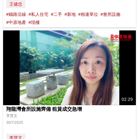
王健忠
#鐵路沿線
#私人住宅
#二手
#新地
#相連單位
#會所設施
#中原地產
#現樓
02:29
翔龍灣會所設施齊備 租賃成交急增
李慧文
30/7/2025
李慧文