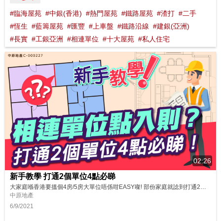
#臨海屋苑
#中銀(香港)
#熱門屋苑
#鐵路屋苑
#渣打
#二手
#恆生
#藍籌屋苑
#匯豐
#上車盤
#鐵路沿線
#建銀(亞洲)
#長實
#工銀亞洲
#相連單位
#十大屋苑
#私人住宅
02:26
新手教學 打通2個單位4點必睇
大家庭喺香港要搵個4房/5房大單位唔係咁EASY㗎! 部份家庭就諗到打通2個單位自製相連單位！但進行改動前有好多嘢要留心㗎，一齊睇吓啦！
中原地產
6/9/2021