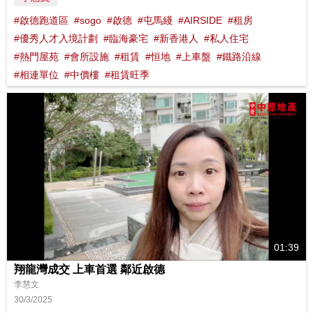
#啟德跑道區
#sogo
#啟德
#屯馬綫
#AIRSIDE
#租房
#優秀人才入境計劃
#臨海豪宅
#新香港人
#私人住宅
#熱門屋苑
#會所設施
#租賃
#恒地
#上車盤
#鐵路沿線
#相連單位
#中價樓
#租賃旺季
01:39
翔龍灣成交 上車首選 鄰近啟德
李慧文
30/3/2025