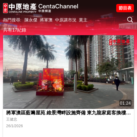
節目表
熱門搜尋:
陳永傑
將軍澳
中原講市況
業主
共有17紀錄
01:24
將軍澳區藍籌屋苑 維景灣畔設施齊備 東九龍家庭客換樓客至愛
王健忠
26/1/2026