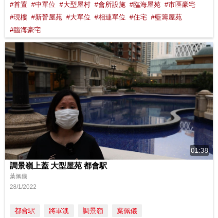
#首置
#中單位
#大型屋村
#會所設施
#臨海屋苑
#市區豪宅
#現樓
#新晉屋苑
#大單位
#相連單位
#住宅
#藍籌屋苑
#臨海豪宅
01:38
調景嶺上蓋 大型屋苑 都會駅
葉佩儀
28/1/2022
都會駅
將軍澳
調景嶺
葉佩儀