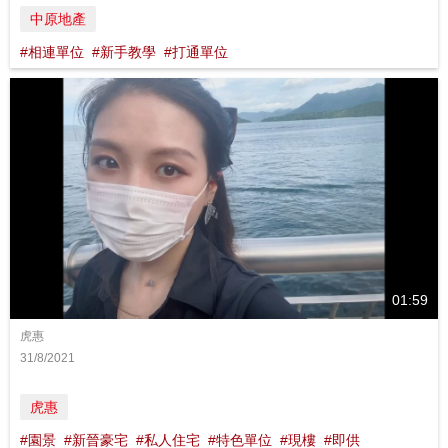
中原地產
#相連單位
#新手教學
#打通單位
01:59
虎惠
31/8/2021
虎惠
#園景
#新晉豪宅
#私人住宅
#特色單位
#現樓
#即供