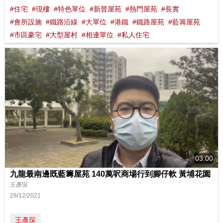
#住宅
#現樓
#特色單位
#新晉屋苑
#熱門屋苑
#長實
#會所設施
#鐵路沿線
#大單位
#港鐵
#鐵路屋苑
#藍籌屋苑
#市區豪宅
#大型屋村
#相連單位
#私人住宅
03:00
九龍最南邊既藍籌屋苑 140萬呎商場行到腳仔軟 黃埔花園
王彥琛
28/12/2021
王彥琛