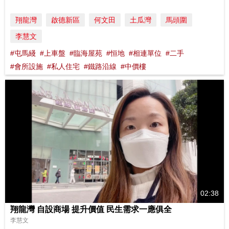
翔龍灣
啟德新區
何文田
土瓜灣
馬頭圍
李慧文
#屯馬綫
#上車盤
#臨海屋苑
#恒地
#相連單位
#二手
#會所設施
#私人住宅
#鐵路沿線
#中價樓
02:38
翔龍灣 自設商場 提升價值 民生需求一應俱全
李慧文