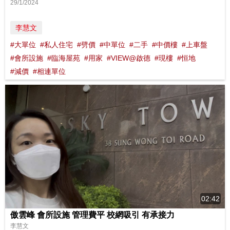
29/1/2024
李慧文
#大單位
#私人住宅
#劈價
#中單位
#二手
#中價樓
#上車盤
#會所設施
#臨海屋苑
#用家
#VIEW@啟德
#現樓
#恒地
#減價
#相連單位
02:42
傲雲峰 會所設施 管理費平 校網吸引 有承接力
李慧文