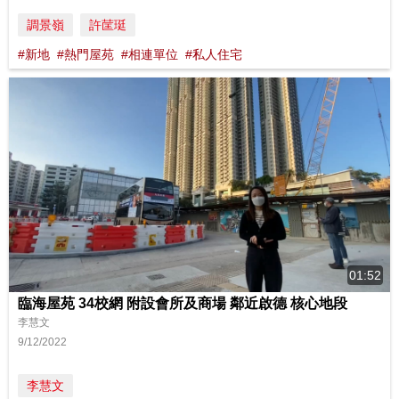
調景嶺
許䒰珽
#新地
#熱門屋苑
#相連單位
#私人住宅
01:52
臨海屋苑 34校網 附設會所及商場 鄰近啟德 核心地段
李慧文
9/12/2022
李慧文