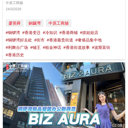
中原工商舖
24/3/2026
廖英舜
銅鑼灣
中原工商舖
#铜锣湾
#香港变迁
#冷知识
#香港商铺
#抓娃娃店
#铜锣湾好去处
#街市
#香港最贵街道
#奢侈品集中地
#利舞台广场
#铺王
#租金神话
#香港街道故事
#波斯富街
#香港历史
02:08