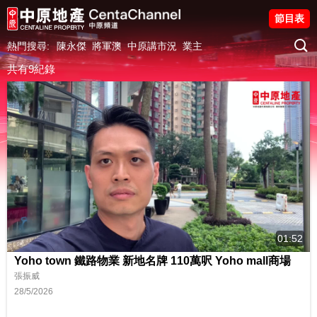
節目表
熱門搜尋:
陳永傑
將軍澳
中原講市況
業主
共有9紀錄
01:52
Yoho town 鐵路物業 新地名牌 110萬呎 Yoho mall商場
張振威
28/5/2026