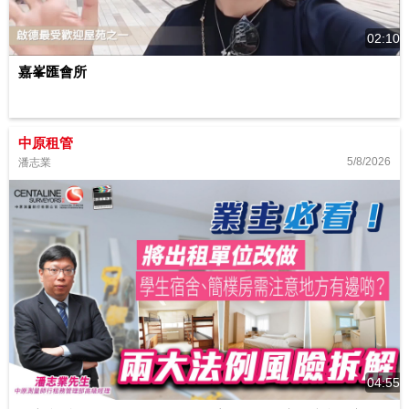
02:10
嘉峯匯會所
中原租管
5/8/2026
潘志業
04:55