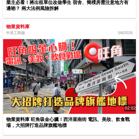
業主必看！將出租單位改做學生 宿舍、簡樸房需注意地方有
邊啲？ 兩大法例風險拆解
物業資料庫
5/8/2026
中原工商舖
02:02
物業資料庫 旺角吸金心臟！西洋菜南街 電訊、美妝、飲食戰
場，大招牌打造品牌旗艦地標