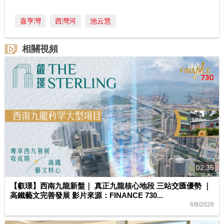
嘉亨灣
西灣河
池云慧
相關視頻
02:35
【叡璟】西南九龍新盤｜ 真正九龍核心地段 三站交匯優勢 ｜
高鐵藝文完善發展 影片來源：FINANCE 730...
6/8/2026