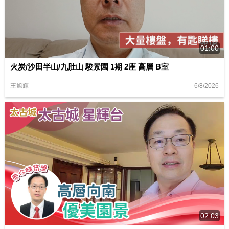
01:00
火炭/沙田半山/九肚山 駿景園 1期 2座 高層 B室
6/8/2026
王旭輝
02:03