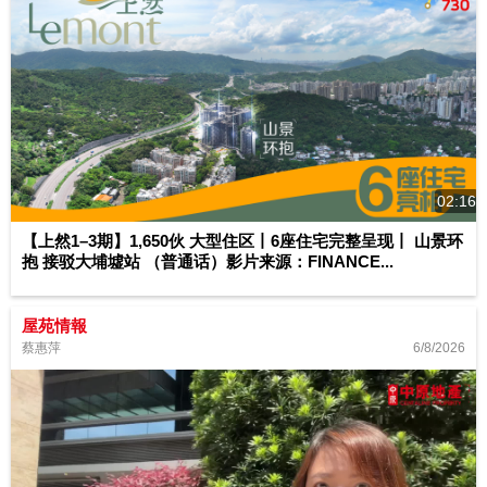
02:16
【上然1–3期】1,650伙 大型住区丨6座住宅完整呈现丨 山景环
抱 接驳大埔墟站 （普通话）影片来源：FINANCE...
屋苑情報
6/8/2026
蔡惠萍