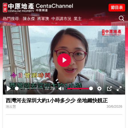
節目表
熱門搜尋:
陳永傑
將軍澳
中原講市況
業主
Play
02:28
Play
Mute
Settings
PIP
Ente
西灣河去深圳大約1小時多少少 坐地鐵快靚正
fulls
池云慧
30/6/2026