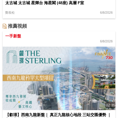
太古城 太古城 星輝台 海星閣 (48座) 高層 F室
6/8/2026
鄭長松
推薦視頻
一手新盤
6/8/2026
02:35
【叡璟】西南九龍新盤｜ 真正九龍核心地段 三站交匯優勢 ｜