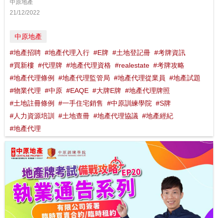
中原地產
21/12/2022
中原地產
#地產招聘
#地產代理入行
#E牌
#土地登記冊
#考牌資訊
#買新樓
#代理牌
#地產代理資格
#realestate
#考牌攻略
#地產代理條例
#地產代理監管局
#地產代理從業員
#地產試題
#物業代理
#中原
#EAQE
#大牌E牌
#地產代理牌照
#土地註冊條例
#一手住宅銷售
#中原訓練學院
#S牌
#人力資源培訓
#土地查冊
#地產代理協議
#地產經紀
#地產代理