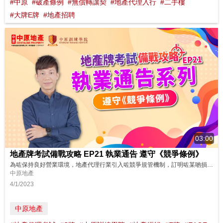
#中原
#破產條例
#無償轉讓契
#地產代理入行
#二手樓
#大牌E牌
#地產招聘
03:00
地產牌考試備戰攻略 EP21 執業通告 遵守《競爭條例》
為咗保持良好營業環境，地產代理行業引入咗競爭規管機制，訂明咗某啲損害競爭嘅營商手法屬於違法行為，一齊嚟睇下考試會點問？ 想了解更多？立即上中原訓練學院: http://www.cti-edu.com 熱線:35963748
中原地產
4/1/2023
中原地產