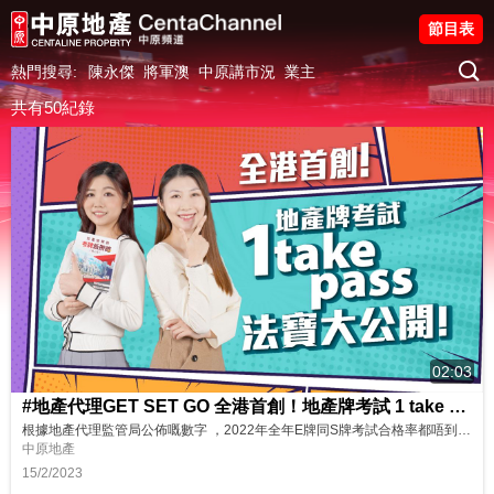
節目表
熱門搜尋:
陳永傑
將軍澳
中原講市況
業主
共有50紀錄
02:03
#地產代理GET SET GO 全港首創！地產牌考試 1 take pass法寶大公 開！
根據地產代理監管局公佈嘅數字 ，2022年全年E牌同S牌考試合格率都唔到34%，三個考生入面基本得一個可以成功拎到牌照，想成為其中之一？中原訓練學院嘅秘密法寶就幫到你啦！快啲CLICK入嚟啦！ 想了解更多？立即上中原訓練學院: http://www.cti-edu.com 熱線:35963748
中原地產
15/2/2023