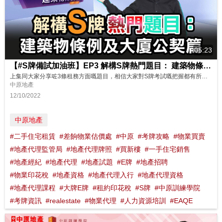
05:23
【#S牌備試加油班】EP3 解構S牌熱門題目： 建築物條例及大廈公契篇
上集同大家分享咗3條租務方面嘅題目，相信大家對S牌考試嘅把握都有所提升！今集Sunny Sir準備咗3條熱門嘅建築物條例及大廈公契題目，想知道係呢3條題目係咩？快啲嚟睇下！ 想了解更多？立即上中原訓練學院: http://www.cti-edu.com 熱線:35963748
中原地產
12/10/2022
中原地產
#二手住宅租賃
#差餉物業估價處
#中原
#考牌攻略
#物業買賣
#地產代理監管局
#地產代理牌照
#買新樓
#一手住宅銷售
#地產經紀
#地產代理
#地產試題
#E牌
#地產招聘
#物業印花稅
#地產資格
#地產代理入行
#地產代理資格
#地產代理課程
#大牌E牌
#租約印花稅
#S牌
#中原訓練學院
#考牌資訊
#realestate
#物業代理
#人力資源培訓
#EAQE