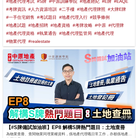
#地產代理考試
#S牌
#中原訓練學院
#地產經紀
#E牌
#EAQE
#考牌資訊
#人力資源培訓
#二手樓
#地產代理牌照
#大牌E牌
#一手住宅銷售
#考試題目
#地產代理入行
#競爭條例
#地產試題
#地產招聘
#地產資格
#考牌攻略
#中原
#代理牌
#地產代理資格
#執業通告
#地產代理監管局
#地產代理
#物業代理
#realestate
05:35
【#S牌備試加油班】EP8 解構S牌熱門題目：土地查冊
為物業查冊、查閱物業同埋業權資料，係地產代理嘅日常工作，亦都係地產代理考試嘅熱門題目！一睇嚟睇下今集Sunny Sir要同大家拆解咩熱門題目啦！ 想了解更多？立即上中原訓練學院: http://www.cti-edu.com 熱線:35963748