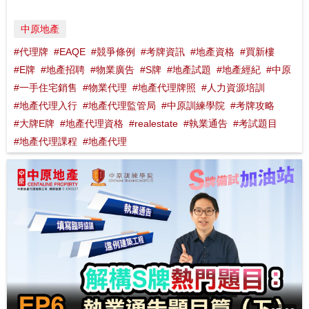
中原地產
#代理牌
#EAQE
#競爭條例
#考牌資訊
#地產資格
#買新樓
#E牌
#地產招聘
#物業廣告
#S牌
#地產試題
#地產經紀
#中原
#一手住宅銷售
#物業代理
#地產代理牌照
#人力資源培訓
#地產代理入行
#地產代理監管局
#中原訓練學院
#考牌攻略
#大牌E牌
#地產代理資格
#realestate
#執業通告
#考試題目
#地產代理課程
#地產代理