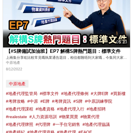
05:23
【#S牌備試加油班】EP7 解構S牌熱門題目：標準文件
上兩集分享咗比較常見嘅執業通告題目，相信都難唔到大家嘅，今集同大家睇下標準文件，姐係物業資料表格同地產代理表格，快啲睇下Sunny Sir今集有咩熱門題目要同大家拆解啦！ 想了解更多？立即上中原訓練學院: http://www.cti-edu.com 熱線:35963748
中原地產
8/12/2022
中原地產
#地產代理監管局
#標準文件
#地產代理條例
#大牌E牌
#買新樓
#考牌攻略
#中原
#E牌
#考牌資訊
#S牌
#中原訓練學院
#地產代理課程
#地產資格
#地產代理入行
#地產招聘
#realestate
#人力資源培訓
#物業買賣
#物業代理
#地產代理牌照
#代理牌
#一手住宅銷售
#地產代理協議
#地產經紀
#地產代理資格
#地產代理
#EAQE