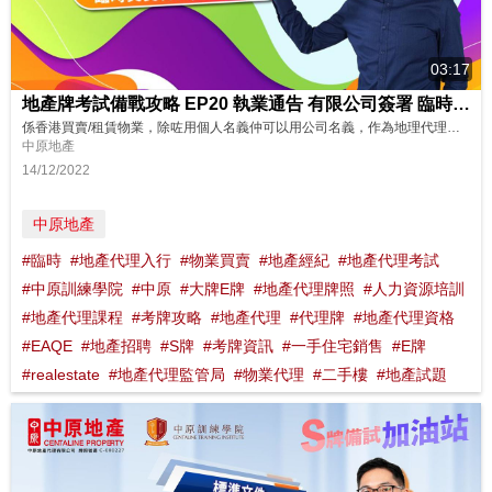
03:17
地產牌考試備戰攻略 EP20 執業通告 有限公司簽署 臨時買賣合約/臨時租約
係香港買賣/租賃物業，除咗用個人名義仲可以用公司名義，作為地理代理，如果遇到用公司名義進行嘅交易，有啲咩需要注意？ 想了解更多？立即上中原訓練學院: http://www.cti-edu.com 熱線:35963748
中原地產
14/12/2022
中原地產
#臨時
#地產代理入行
#物業買賣
#地產經紀
#地產代理考試
#中原訓練學院
#中原
#大牌E牌
#地產代理牌照
#人力資源培訓
#地產代理課程
#考牌攻略
#地產代理
#代理牌
#地產代理資格
#EAQE
#地產招聘
#S牌
#考牌資訊
#一手住宅銷售
#E牌
#realestate
#地產代理監管局
#物業代理
#二手樓
#地產試題