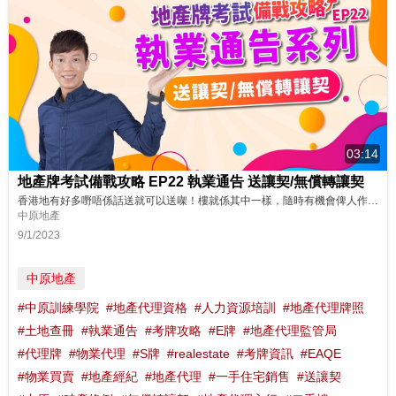
03:14
地產牌考試備戰攻略 EP22 執業通告 送讓契/無償轉讓契
香港地有好多嘢唔係話送就可以送㗎！樓就係其中一樣，隨時有機會俾人作廢，各位代理如果遇到哩啲情況應該點處理？一齊聽下NICK SIR點講！GO!! 想了解更多？立即上中原訓練學院: http://www.cti-edu.com 熱線:35963748
中原地產
9/1/2023
中原地產
#中原訓練學院
#地產代理資格
#人力資源培訓
#地產代理牌照
#土地查冊
#執業通告
#考牌攻略
#E牌
#地產代理監管局
#代理牌
#物業代理
#S牌
#realestate
#考牌資訊
#EAQE
#物業買賣
#地產經紀
#地產代理
#一手住宅銷售
#送讓契