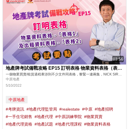
03:56
地產牌考試備戰攻略 EP15 訂明表格 物業資料表格（表格1） 及出租資料表格（表格2）
一個物業買賣/租賃過程牽涉到不少文件同表格，黎緊一連兩集，NICK SIR會同大家講下點樣正確填寫不同嘅表格，示範地產代理考試果陣又會點樣考！今集會集中講下物業資料表格及出租資料表格，準備考試嘅同學仔唔好錯過啦！ 想了解更多？立即上中原訓練學院: http://www.cti-edu.com 熱線:35963748
中原地產
5/10/2022
中原地產
#考牌資訊
#地產代理監管局
#realestate
#中原
#地產招聘
#一手住宅銷售
#地產代理
#中原訓練學院
#物業買賣
#地產代理資格
#地產試題
#地產代理課程
#物業資料表格