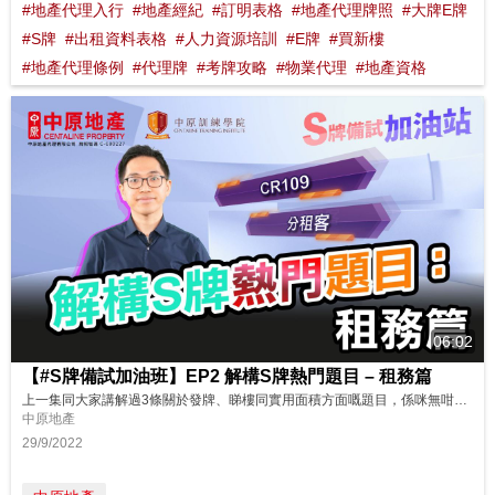
#地產代理入行
#地產經紀
#訂明表格
#地產代理牌照
#大牌E牌
#S牌
#出租資料表格
#人力資源培訓
#E牌
#買新樓
#地產代理條例
#代理牌
#考牌攻略
#物業代理
#地產資格
06:02
【#S牌備試加油班】EP2 解構S牌熱門題目 – 租務篇
上一集同大家講解過3條關於發牌、睇樓同實用面積方面嘅題目，係咪無咁擔心S牌考試呢?今集Sunny Sir又有3條熱門嘅租務題目同大家分享，快啲嚟睇下啦！ 想了解更多？立即上中原訓練學院: http://www.cti-edu.com 熱線:35963748
中原地產
29/9/2022