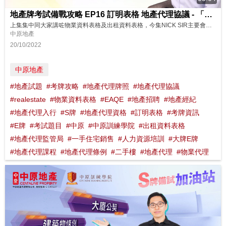
地產牌考試備戰攻略 EP16 訂明表格 地產代理協議 - 「表格3」至「表格6」
上集集中同大家講咗物業資料表格及出租資料表格，今集NICK SIR主要會講地產代理協議 -「表格3」至「表格6」，究竟幾時要用到邊份地產代理協議？簽漏咗隨時令荷包有損失？一齊聽下NICK SIR點講啦！ 想了解更多？立即上中原訓練學院: http://www.cti-edu.com 熱線:35963748
中原地產
20/10/2022
中原地產
#地產試題
#考牌攻略
#地產代理牌照
#地產代理協議
#realestate
#物業資料表格
#EAQE
#地產招聘
#地產經紀
#地產代理入行
#S牌
#地產代理資格
#訂明表格
#考牌資訊
#E牌
#考試題目
#中原
#中原訓練學院
#出租資料表格
#地產代理監管局
#一手住宅銷售
#人力資源培訓
#大牌E牌
#地產代理課程
#地產代理條例
#二手樓
#地產代理
#物業代理