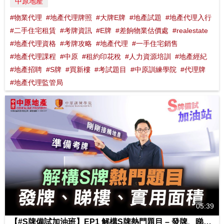
中原地產
#物業代理
#地產代理牌照
#大牌E牌
#地產試題
#地產代理入行
#二手住宅租賃
#考牌資訊
#E牌
#差餉物業估價處
#realestate
#地產代理資格
#考牌攻略
#地產代理
#一手住宅銷售
#地產代理課程
#中原
#租約印花稅
#人力資源培訓
#地產經紀
#地產招聘
#S牌
#買新樓
#考試題目
#中原訓練學院
#代理牌
#地產代理監管局
05:39
【#S牌備試加油班】EP1 解構S牌熱門題目 – 發牌、睇樓、實用面積