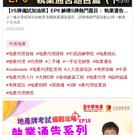
07:00
【#S牌備試加油班】EP6 解構S牌熱門題目： 執業通告題目篇（下）
上一集分享咗部分比較常見嘅執業通告題目，話明係熱門題目點止得一集咁少！今集繼續睇下Sunny Sir有咩題目要同大家拆解啦！ 想了解更多？立即上中原訓練學院: http://www.cti-edu.com 熱線:35963748
中原地產
24/11/2022
中原地產
#地產代理資格
#地產代理課程
#中原訓練學院
#地產經紀
#物業代理
#代理牌
#二手樓
#一手住宅銷售
#執業通告
#realestate
#地產代理監管局
#人力資源培訓
#考牌攻略
#中原
#地產代理入行
#大牌E牌
#違例建築工程
#地產代理
#臨時協議
#考牌資訊
#地產招聘
#買新樓
#S牌
#產代理從業員
#地產代理牌照