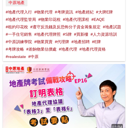
中原地產
#地產代理入行
#物業代理
#考牌資訊
#地產經紀
#大牌E牌
#地產代理監管局
#物業印花稅
#地產代理課程
#EAQE
#租約印花稅
#遵守反洗錢及反恐怖分子資金籌集規定
#地產試題
#一手住宅銷售
#地產代理牌照
#S牌
#買新樓
#人力資源培訓
#中原訓練學院
#物業買賣
#代理牌
#地產招聘
#E牌
#考牌攻略
#差餉物業估價處
#地產代理
#地產代理資格
#realestate
#中原
03:04