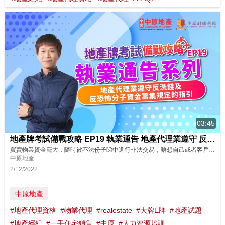
03:45
地產牌考試備戰攻略 EP19 執業通告 地產代理業遵守 反洗錢及反恐怖分子資金籌集 規定的指引
買賣物業資金龐大，隨時被不法份子睇中進行非法交易，唔想自己或者客戶誤墮陷阱？一睇嚟睇下監管局畀咗咩指引畀大家啦！ 想了解更多？立即上中原訓練學院: http://www.cti-edu.com 熱線:35963748
中原地產
2/12/2022
中原地產
#地產代理資格
#物業代理
#realestate
#大牌E牌
#地產試題
#地產經紀
#一手住宅銷售
#中原
#人力資源培訓