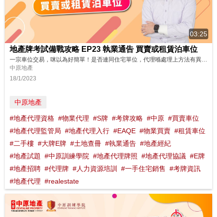
03:25
地產牌考試備戰攻略 EP23 執業通告 買賣或租賃泊車位
一宗車位交易，咪以為好簡單！是否連同住宅單位，代理喺處理上方法有異！做少一樣都唔得，嚟聽下NICK SIR點講～ 想了解更多？立即上中原訓練學院: http://www.cti-edu.com 熱線:35963748
中原地產
18/1/2023
中原地產
#地產代理資格
#物業代理
#S牌
#考牌攻略
#中原
#買賣車位
#地產代理監管局
#地產代理入行
#EAQE
#物業買賣
#租賃車位
#二手樓
#大牌E牌
#土地查冊
#執業通告
#地產經紀
#地產試題
#中原訓練學院
#地產代理牌照
#地產代理協議
#E牌
#地產招聘
#代理牌
#人力資源培訓
#一手住宅銷售
#考牌資訊
#地產代理
#realestate