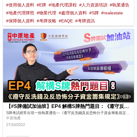
#使用個人資料
#E牌
#地產代理課程
#人力資源培訓
#執業通告
#地產代理牌照
#物業代理
#處理個人資料
#S牌
#realestate
#保障個人資料
#考牌攻略
#EAQE
#考牌資訊
05:39
【#S牌備試加油班】EP4 解構S牌熱門題目：《遵守反洗錢 及反恐怖分子資金籌集規定》篇
S牌考試經常出現一份執業通告—《遵守反洗錢及反恐怖分子資金籌集規定》，大家對呢份執業通告有幾了解呢？快啲嚟睇下Sunny Sir今集準備咗邊3條同呢份執業通告有關嘅題目同大家分享啦！ 想了解更多？立即上中原訓練學院: http://www.cti-edu.com 熱線:35963748
中原地產
27/10/2022