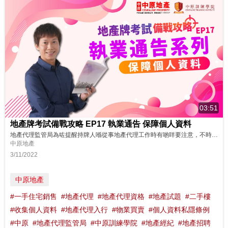
03:51
地產牌考試備戰攻略 EP17 執業通告 保障個人資料
地產代理監管局為咗提醒持牌人喺從事地產代理工作時有啲咩要注意，不時都會發佈一啲相關嘅執業通告，而哩啲通告亦係考試上嘅熱門題目，嚟緊幾集NICK SIR已經為大家精簡咗相關重要內容，令大家喺最短時間內掌握最多知識！LET’S GO！今集首先同大家講下通告編號 13-05(CR)——「保障個人資料」。 想了解更多？立即上中原訓練學院: http://www.cti-edu.com 熱線:3596...
中原地產
3/11/2022
中原地產
#一手住宅銷售
#地產代理
#地產代理資格
#地產試題
#二手樓
#收集個人資料
#地產代理入行
#物業買賣
#個人資料私隱條例
#中原
#地產代理監管局
#中原訓練學院
#地產經紀
#地產招聘