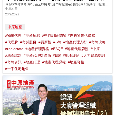
你係咪準備緊考S牌，甚至即將考S牌？咁呢個系列幫到你！幫到你！呢個系列會同你解構一啲經常出現嘅考試題目，一條一條同你拆解！一齊睇下發牌/睇樓同實用面積嘅題目啦 ! 想了解更多？立即上中原訓練學院: http://www.cti-edu.com 熱線:35963748
中原地產
23/9/2022
中原地產
#物業代理
#地產招聘
#中原訓練學院
#差餉物業估價處
#代理牌
#考試題目
#買新樓
#S牌
#地產代理入行
#考牌攻略
#realestate
#地產代理資格
#EAQE
#地產代理牌照
#中原
#地產試題
#地產代理監管局
#E牌
#地產經紀
#人力資源培訓
#考牌資訊
#地產代理
#地產代理課程
#地產資格
#一手住宅銷售