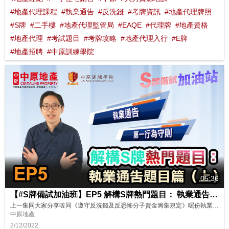
#地產代理課程
#執業通告
#反洗錢
#考牌資訊
#地產代理牌照
#S牌
#二手樓
#地產代理監管局
#EAQE
#代理牌
#地產資格
#地產代理
#考試題目
#考牌攻略
#地產代理入行
#E牌
#地產招聘
#中原訓練學院
05:36
【#S牌備試加油班】EP5 解構S牌熱門題目： 執業通告題目篇（上）
上一集同大家分享咗同《遵守反洗錢及反恐怖分子資金籌集規定》呢份執業通告有關嘅題目，其實S牌考試涵蓋嘅執業通告仲有好多，今集就等Sunny Sir分享下考試比較常見嘅通告同埋有咩要注意啦！ 想了解更多？立即上中原訓練學院: http://www.cti-edu.com 熱線:35963748
中原地產
2/12/2022