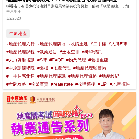
喺香港，有唔少投資者對早期發展物業有投資興趣，俗稱「收購舊樓」，如果搵到寶，回報都可以好可觀㗎，而代理喺處理哩啲交易嘅時候，又有啲咩要注意呢？ 想了解更多？立即上中原訓練學院: http://www.cti-edu.com 熱線:35963748
中原地產
1/2/2023
中原地產
#地產代理入行
#地產代理牌照
#收購重建
#二手樓
#大牌E牌
#地產代理課程
#執業通告
#土地查冊
#考牌資訊
#人力資源培訓
#S牌
#EAQE
#物業代理
#舊樓重建
#中原訓練學院
#舊樓
#地產代理
#地產代理監管局
#一手住宅銷售
#地產代理協議
#地產代理資格
#地產經紀
#考牌攻略
#物業買賣
#realestate
#收購舊樓
#E牌
#地產招聘