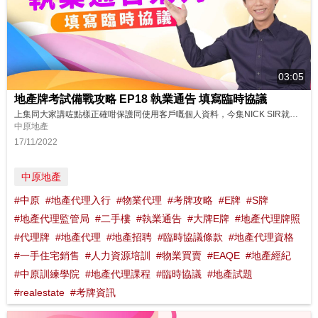
03:05
地產牌考試備戰攻略 EP18 執業通告 填寫臨時協議
上集同大家講咗點樣正確咁保護同使用客戶嘅個人資料，今集NICK SIR就會教下大家填寫臨時協議嘅時候有咩要注意，哩個同時亦係監管局執業通告——編號 13-06(CR)嘅內容，一齊去片！ 想了解更多？立即上中原訓練學院: http://www.cti-edu.com 熱線:35963748
中原地產
17/11/2022
中原地產
#中原
#地產代理入行
#物業代理
#考牌攻略
#E牌
#S牌
#地產代理監管局
#二手樓
#執業通告
#大牌E牌
#地產代理牌照
#代理牌
#地產代理
#地產招聘
#臨時協議條款
#地產代理資格
#一手住宅銷售
#人力資源培訓
#物業買賣
#EAQE
#地產經紀
#中原訓練學院
#地產代理課程
#臨時協議
#地產試題
#realestate
#考牌資訊