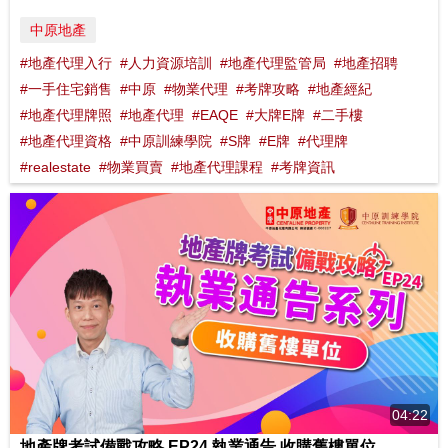
中原地產
#地產代理入行
#人力資源培訓
#地產代理監管局
#地產招聘
#一手住宅銷售
#中原
#物業代理
#考牌攻略
#地產經紀
#地產代理牌照
#地產代理
#EAQE
#大牌E牌
#二手樓
#地產代理資格
#中原訓練學院
#S牌
#E牌
#代理牌
#realestate
#物業買賣
#地產代理課程
#考牌資訊
04:22
地產牌考試備戰攻略 EP24 執業通告 收購舊樓單位