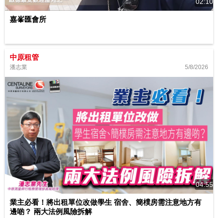
02:10
嘉峯匯會所
中原租管
5/8/2026
潘志業
04:55
業主必看！將出租單位改做學生 宿舍、簡樸房需注意地方有
邊啲？ 兩大法例風險拆解