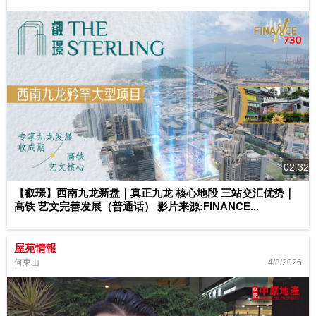
02:32
【叡璟】西南九龙新盘｜真正九龙 核心地段 三站交汇优势｜
高铁 艺文完善发展（普通话） 影片来源:FINANCE...
屋苑情報
4/8/2026
何東山