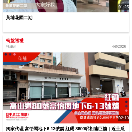
01:25
黃埔花園二期
筍盤巡禮
4/8/2026
許珊莉
02:10
獨家代理 富怡閣地下6-13號舖 紅磡 3600呎相連巨舖｜近土瓜