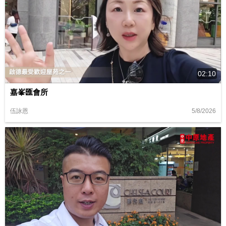
02:10
嘉峯匯會所
5/8/2026
伍詠恩