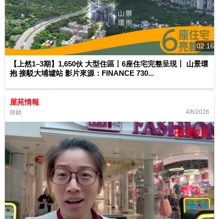
02:16
【上然1–3期】1,650伙 大型住區丨6座住宅完整呈現丨 山景環
抱 接駁大埔墟站 影片來源：FINANCE 730...
屋苑情報
4/8/2026
韓銘