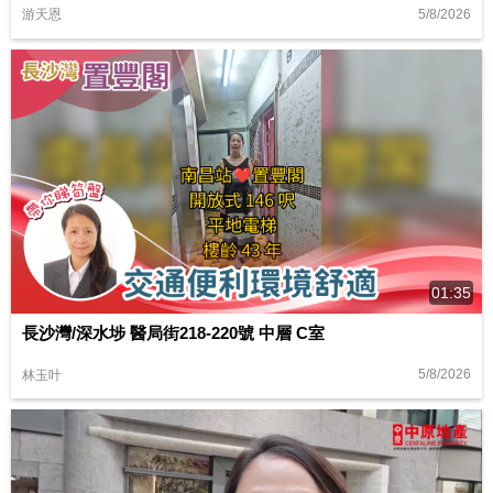
5/8/2026
游天恩
01:35
長沙灣/深水埗 醫局街218-220號 中層 C室
5/8/2026
林玉叶