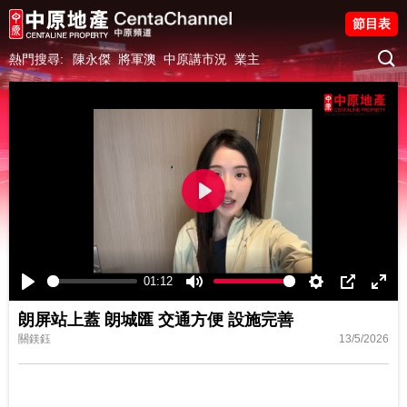
節目表
熱門搜尋:
陳永傑
將軍澳
中原講市況
業主
Play
01:12
Play
Mute
Settings
PIP
Ente
朗屏站上蓋 朗城匯 交通方便 設施完善
fulls
關鎂鈺
13/5/2026