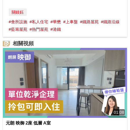
關鎂鈺
#會所設施
#私人住宅
#華懋
#上車盤
#鐵路屋苑
#鐵路沿線
#藍籌屋苑
#熱門屋苑
#港鐵
相關視頻
01:08
元朗 映御 2座 低層 A室