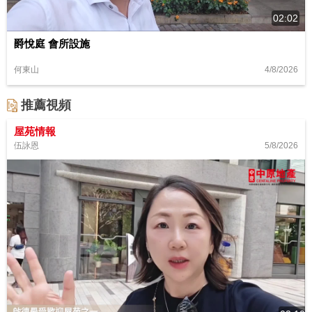
02:02
爵悅庭 會所設施
4/8/2026
何東山
推薦視頻
屋苑情報
5/8/2026
伍詠恩